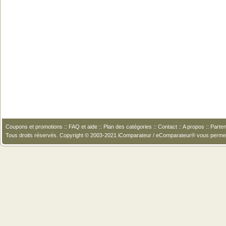
Coupons et promotions
::
FAQ et aide
::
Plan des catégories
::
Contact
::
A propos
::
Parten
Tous droits réservés. Copyright © 2003-2021 iComparateur / eComparateur® vous perme