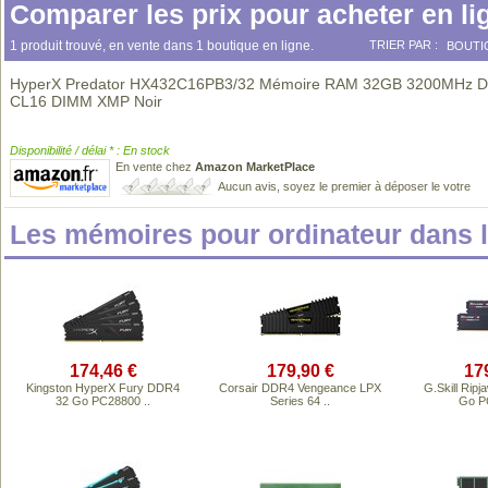
Comparer les prix pour acheter en li
1 produit trouvé, en vente dans 1 boutique en ligne.
TRIER PAR :
BOUTI
HyperX Predator HX432C16PB3/32 Mémoire RAM 32GB 3200MHz 
CL16 DIMM XMP Noir
Disponibilité / délai * : En stock
En vente chez
Amazon MarketPlace
Aucun avis, soyez le premier à déposer le votre
Les mémoires pour ordinateur dans
174,46 €
179,90 €
17
Kingston HyperX Fury DDR4
Corsair DDR4 Vengeance LPX
G.Skill Rip
32 Go PC28800 ..
Series 64 ..
Go P