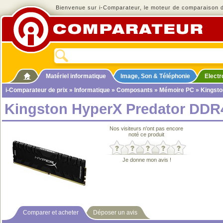
Bienvenue sur i-Comparateur, le moteur de comparaison de
Matériel informatique
Image, Son & Téléphonie
Elect
i-Comparateur de prix
»
Informatique
»
Composants
»
Mémoire PC
» Kingst
Kingston HyperX Predator DDR
Nos visiteurs n'ont pas encore
noté ce produit
Je donne mon avis !
Comparer et acheter
Déposer un avis