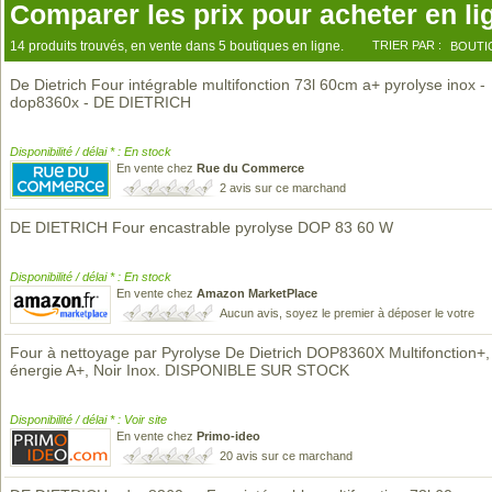
Comparer les prix pour acheter en li
14 produits trouvés, en vente dans 5 boutiques en ligne.
TRIER PAR :
BOUTI
De Dietrich Four intégrable multifonction 73l 60cm a+ pyrolyse inox -
dop8360x - DE DIETRICH
Disponibilité / délai * : En stock
En vente chez
Rue du Commerce
2 avis sur ce marchand
DE DIETRICH Four encastrable pyrolyse DOP 83 60 W
Disponibilité / délai * : En stock
En vente chez
Amazon MarketPlace
Aucun avis, soyez le premier à déposer le votre
Four à nettoyage par Pyrolyse De Dietrich DOP8360X Multifonction+,
énergie A+, Noir Inox. DISPONIBLE SUR STOCK
Disponibilité / délai * : Voir site
En vente chez
Primo-ideo
20 avis sur ce marchand