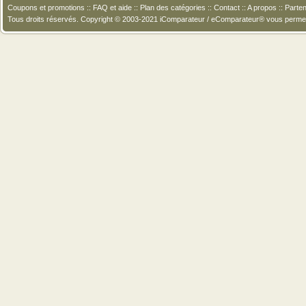
Coupons et promotions
::
FAQ et aide
::
Plan des catégories
::
Contact
::
A propos
::
Parten
Tous droits réservés. Copyright © 2003-2021 iComparateur / eComparateur® vous perme