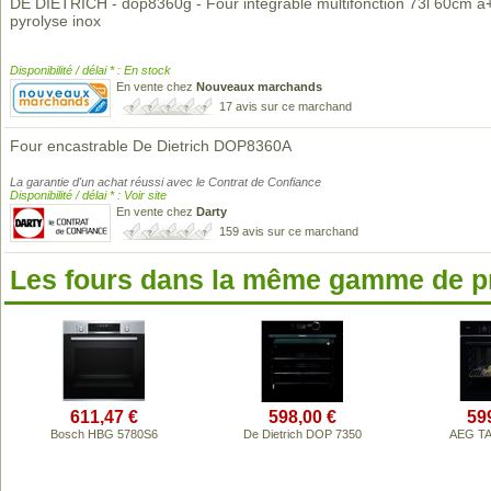
DE DIETRICH - dop8360g - Four intégrable multifonction 73l 60cm a
pyrolyse inox
Disponibilité / délai * : En stock
En vente chez
Nouveaux marchands
17 avis sur ce marchand
Four encastrable De Dietrich DOP8360A
La garantie d'un achat réussi avec le Contrat de Confiance
Disponibilité / délai * : Voir site
En vente chez
Darty
159 avis sur ce marchand
Les fours dans la même gamme de p
611,47 €
598,00 €
59
Bosch HBG 5780S6
De Dietrich DOP 7350
AEG TA