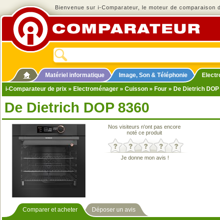
Bienvenue sur i-Comparateur, le moteur de comparaison de
Matériel informatique
Image, Son & Téléphonie
Elect
i-Comparateur de prix
»
Electroménager
»
Cuisson
»
Four
» De Dietrich DOP
De Dietrich DOP 8360
Nos visiteurs n'ont pas encore
noté ce produit
Je donne mon avis !
Comparer et acheter
Déposer un avis