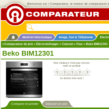
Bienvenue sur i-Comparateur, le moteur de comparaison de
Matériel informatique
Image, Son & Téléphonie
Elect
i-Comparateur de prix
»
Electroménager
»
Cuisson
»
Four
» Beko BIM12301
Beko BIM12301
Nos visiteurs n'ont pas encore
noté ce produit
Je donne mon avis !
Comparer et acheter
Déposer un avis