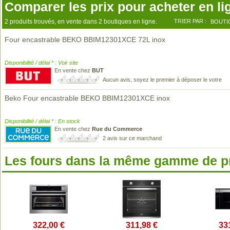
Comparer les prix pour acheter en li
2 produits trouvés, en vente dans 2 boutiques en ligne.
TRIER PAR :
BOUTI
Four encastrable BEKO BBIM12301XCE 72L inox
Disponibilité / délai * : Voir site
En vente chez
BUT
Aucun avis, soyez le premier à déposer le votre
Beko Four encastrable BEKO BBIM12301XCE inox
Disponibilité / délai * : En stock
En vente chez
Rue du Commerce
2 avis sur ce marchand
Les fours dans la même gamme de p
322,00 €
311,98 €
33