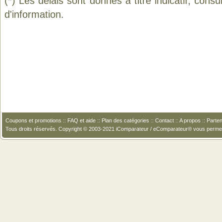
(*) Les délais sont donnés à titre indicatif, cons
d'information.
Coupons et promotions
::
FAQ et aide
::
Plan des catégories
::
Contact
::
A propos
::
Parten
Tous droits réservés. Copyright © 2003-2021 iComparateur / eComparateur® vous perme