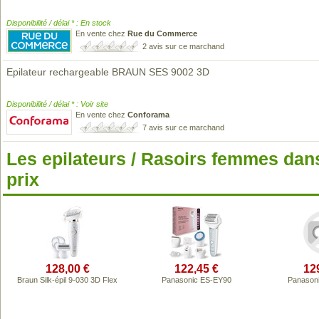
Disponibilité / délai * : En stock
En vente chez
Rue du Commerce
2 avis sur ce marchand
Epilateur rechargeable BRAUN SES 9002 3D
Disponibilité / délai * : Voir site
En vente chez
Conforama
7 avis sur ce marchand
Les epilateurs / Rasoirs femmes da
prix
128,00 €
122,45 €
12
Braun Silk-épil 9-030 3D Flex
Panasonic ES-EY90
Panason