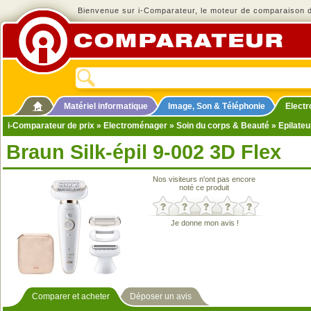
Bienvenue sur i-Comparateur, le moteur de comparaison de
Matériel informatique
Image, Son & Téléphonie
Elect
i-Comparateur de prix
»
Electroménager
»
Soin du corps & Beauté
»
Epilateu
Braun Silk-épil 9-002 3D Flex
Nos visiteurs n'ont pas encore
noté ce produit
Je donne mon avis !
Comparer et acheter
Déposer un avis