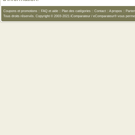
Coupons et promotions
::
FAQ et aide
::
Plan des catégories
::
Contact
::
A propos
::
Parten
Tous droits réservés. Copyright © 2003-2021 iComparateur / eComparateur® vous perme