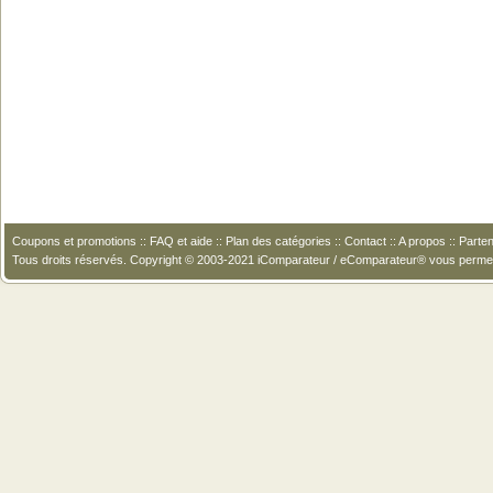
Coupons et promotions
::
FAQ et aide
::
Plan des catégories
::
Contact
::
A propos
::
Parten
Tous droits réservés. Copyright © 2003-2021 iComparateur / eComparateur® vous perme