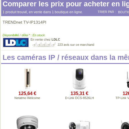
Comparer les prix pour acheter en li
1 produit trouvé, en vente dans 1 boutique en ligne.
TRIER PAR :
BOUTI
TRENDnet TV-IP1314PI
Disponibilité / délai * : En stock
En vente chez
LDLC
223 avis sur ce marchand
Les caméras IP / réseaux dans la m
125,64 €
135,31 €
12
Netatmo Welcome
D-Link DCS-8526LH
TP-Link 