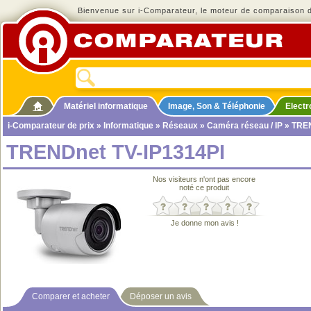
Bienvenue sur i-Comparateur, le moteur de comparaison de
Matériel informatique
Image, Son & Téléphonie
Elect
i-Comparateur de prix
»
Informatique
»
Réseaux
»
Caméra réseau / IP
» TREN
TRENDnet TV-IP1314PI
Nos visiteurs n'ont pas encore
noté ce produit
Je donne mon avis !
Comparer et acheter
Déposer un avis