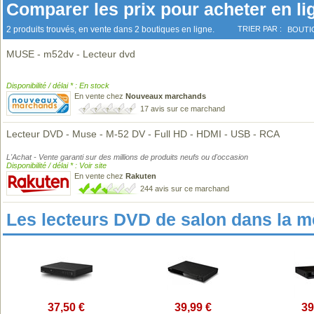
Comparer les prix pour acheter en li
2 produits trouvés, en vente dans 2 boutiques en ligne.
TRIER PAR :
BOUTI
MUSE - m52dv - Lecteur dvd
Disponibilité / délai * : En stock
En vente chez
Nouveaux marchands
17 avis sur ce marchand
Lecteur DVD - Muse - M-52 DV - Full HD - HDMI - USB - RCA
L'Achat - Vente garanti sur des millions de produits neufs ou d'occasion
Disponibilité / délai * : Voir site
En vente chez
Rakuten
244 avis sur ce marchand
Les lecteurs DVD de salon dans la 
37,50 €
39,99 €
39