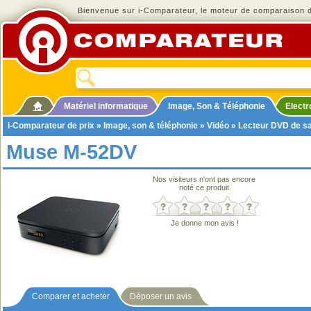
Bienvenue sur i-Comparateur, le moteur de comparaison de
Matériel informatique
Image, Son & Téléphonie
Elect
i-Comparateur de prix
»
Image, son & téléphonie
»
Vidéo
»
Lecteur DVD de s
Muse M-52DV
Nos visiteurs n'ont pas encore
noté ce produit
Je donne mon avis !
Comparer et acheter
Déposer un avis