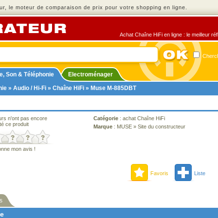
r, le moteur de comparaison de prix pour votre shopping en ligne.
Achat Chaîne HiFi en ligne : le meilleur ré
Cherch
e, Son & Téléphonie
Electroménager
nie
»
Audio / Hi-Fi
»
Chaîne HiFi
» Muse M-885DBT
urs n'ont pas encore
Catégorie
:
achat Chaîne HiFi
té ce produit
Marque
:
MUSE
»
Site du constructeur
onne mon avis !
Favoris
Liste
s
ne