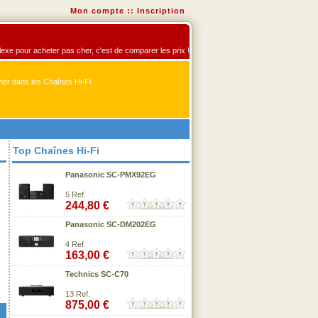
Mon compte
::
Inscription
flexe pour acheter pas cher, c'est de comparer les prix !
er dans les Chaînes Hi-Fi
Top Chaînes Hi-Fi
Panasonic SC-PMX92EG
5 Ref.
244,80 €
Panasonic SC-DM202EG
4 Ref.
163,00 €
Technics SC-C70
13 Ref.
875,00 €