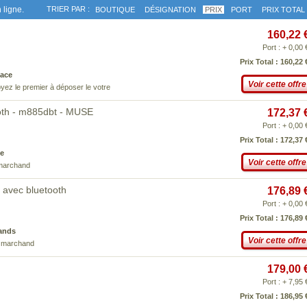
 ligne.
TRIER PAR :
BOUTIQUE
DÉSIGNATION
PRIX
PORT
PRIX TOTAL
160,22 
Port : + 0,00 
Prix Total : 160,22 
ace
Voir cette offre
yez le premier à déposer le votre
oth - m885dbt - MUSE
172,37 
Port : + 0,00 
Prix Total : 172,37 
e
Voir cette offre
 marchand
 avec bluetooth
176,89 
Port : + 0,00 
Prix Total : 176,89 
ands
Voir cette offre
e marchand
179,00 
Port : + 7,95 
Prix Total : 186,95 