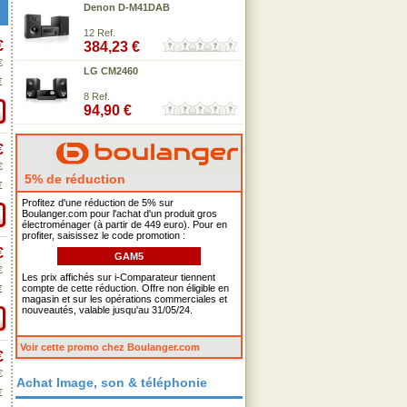
Denon D-M41DAB
12 Ref.
€
384,23 €
€
LG CM2460
€
8 Ref.
94,90 €
€
€
5% de réduction
€
Profitez d'une réduction de 5% sur
Boulanger.com pour l'achat d'un produit gros
électroménager (à partir de 449 euro). Pour en
profiter, saisissez le code promotion :
€
GAM5
€
Les prix affichés sur i-Comparateur tiennent
compte de cette réduction. Offre non éligible en
€
magasin et sur les opérations commerciales et
nouveautés, valable jusqu'au 31/05/24.
Voir cette promo chez Boulanger.com
€
€
Achat Image, son & téléphonie
€