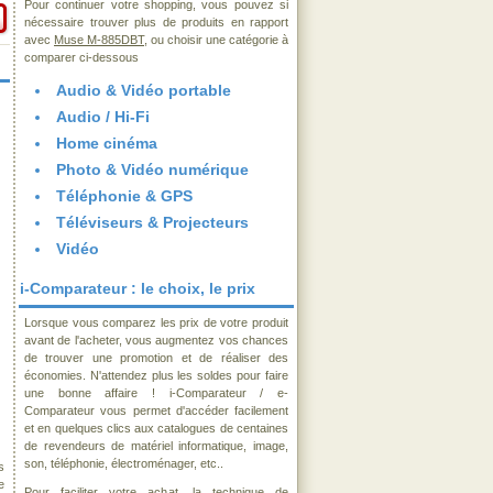
Pour continuer votre shopping, vous pouvez si
nécessaire trouver plus de produits en rapport
avec
Muse M-885DBT
, ou choisir une catégorie à
comparer ci-dessous
Audio & Vidéo portable
Audio / Hi-Fi
Home cinéma
Photo & Vidéo numérique
Téléphonie & GPS
Téléviseurs & Projecteurs
Vidéo
i-Comparateur : le choix, le prix
Lorsque vous comparez les prix de votre produit
avant de l'acheter, vous augmentez vos chances
de trouver une promotion et de réaliser des
économies. N'attendez plus les soldes pour faire
une bonne affaire ! i-Comparateur / e-
Comparateur vous permet d'accéder facilement
et en quelques clics aux catalogues de centaines
de revendeurs de matériel informatique, image,
son, téléphonie, électroménager, etc..
s
e
Pour faciliter votre achat, la technique de