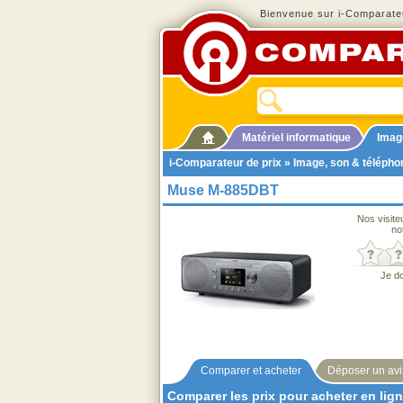
Bienvenue sur i-Comparateu
Matériel informatique
Imag
i-Comparateur de prix
»
Image, son & télépho
Muse M-885DBT
Nos visite
no
Je d
Comparer et acheter
Déposer un avi
Comparer les prix pour acheter en lig