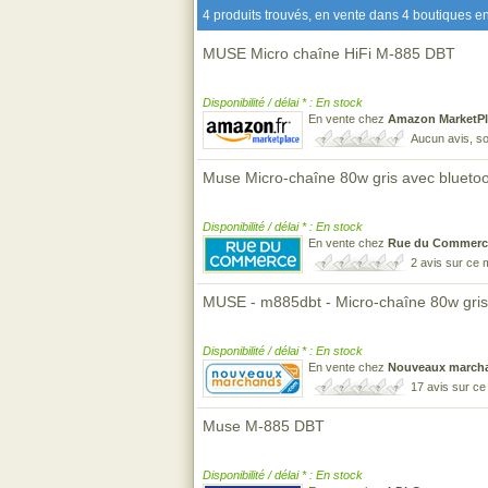
4 produits trouvés, en vente dans 4 boutiques en
MUSE Micro chaîne HiFi M-885 DBT
Disponibilité / délai * : En stock
En vente chez
Amazon MarketPl
Aucun avis, so
Muse Micro-chaîne 80w gris avec blueto
Disponibilité / délai * : En stock
En vente chez
Rue du Commerc
2 avis sur ce
MUSE - m885dbt - Micro-chaîne 80w gris
Disponibilité / délai * : En stock
En vente chez
Nouveaux march
17 avis sur c
Muse M-885 DBT
Disponibilité / délai * : En stock