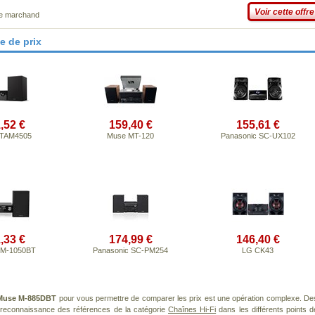
Voir cette offre
ce marchand
e de prix
,52 €
159,40 €
155,61 €
s TAM4505
Muse MT-120
Panasonic SC-UX102
,33 €
174,99 €
146,40 €
 M-1050BT
Panasonic SC-PM254
LG CK43
Muse M-885DBT
pour vous permettre de comparer les prix est une opération complexe. De
a reconnaissance des références de la catégorie
Chaînes Hi-Fi
dans les différents points d