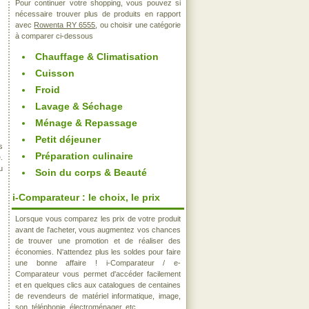
Pour continuer votre shopping, vous pouvez si
nécessaire trouver plus de produits en rapport
avec
Rowenta RY 6555
, ou choisir une catégorie
à comparer ci-dessous
Chauffage & Climatisation
Cuisson
Froid
Lavage & Séchage
Ménage & Repassage
Petit déjeuner
s
Préparation culinaire
.
u
Soin du corps & Beauté
i-Comparateur : le choix, le prix
Lorsque vous comparez les prix de votre produit
avant de l'acheter, vous augmentez vos chances
de trouver une promotion et de réaliser des
économies. N'attendez plus les soldes pour faire
une bonne affaire ! i-Comparateur / e-
Comparateur vous permet d'accéder facilement
et en quelques clics aux catalogues de centaines
de revendeurs de matériel informatique, image,
son, téléphonie, électroménager, etc..