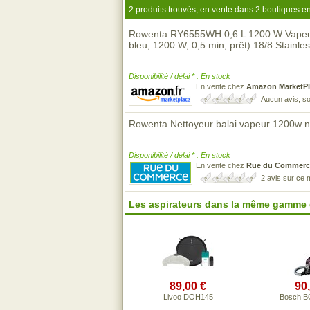
2 produits trouvés, en vente dans 2 boutiques en
Rowenta RY6555WH 0,6 L 1200 W Vapeur (n
bleu, 1200 W, 0,5 min, prêt) 18/8 Stainles
Disponibilité / délai * : En stock
En vente chez
Amazon MarketPl
Aucun avis, so
Rowenta Nettoyeur balai vapeur 1200w 
Disponibilité / délai * : En stock
En vente chez
Rue du Commerc
2 avis sur ce
Les aspirateurs dans la même gamme 
89,00 €
90
Livoo DOH145
Bosch 