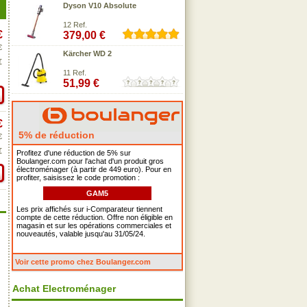
Dyson V10 Absolute
12 Ref.
€
379,00 €
€
Kärcher WD 2
€
11 Ref.
51,99 €
€
5% de réduction
€
€
Profitez d'une réduction de 5% sur
Boulanger.com pour l'achat d'un produit gros
électroménager (à partir de 449 euro). Pour en
profiter, saisissez le code promotion :
GAM5
Les prix affichés sur i-Comparateur tiennent
compte de cette réduction. Offre non éligible en
magasin et sur les opérations commerciales et
nouveautés, valable jusqu'au 31/05/24.
Voir cette promo chez Boulanger.com
Achat Electroménager