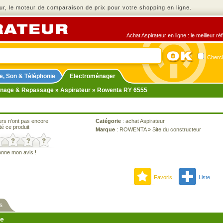
r, le moteur de comparaison de prix pour votre shopping en ligne.
Achat Aspirateur en ligne : le meilleur r
Cherch
e, Son & Téléphonie
Electroménager
nage & Repassage
»
Aspirateur
» Rowenta RY 6555
urs n'ont pas encore
Catégorie
:
achat Aspirateur
té ce produit
Marque
:
ROWENTA
»
Site du constructeur
onne mon avis !
Favoris
Liste
s
ne