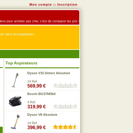
Mon compte
::
Inscription
éflexe pour acheter pas cher, c'est de comparer les prix !
er dans les Aspirateurs
Top Aspirateurs
Dyson V15 Detect Absolute
14 Ref.
569,99 €
Bosch BGS7MS64
4 Ref.
319,99 €
Dyson V8 Absolute
14 Ref.
396,99 €