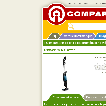
Bienvenue sur i-Comparateu
Matériel informatique
Imag
i-Comparateur de prix
»
Electroménager
»
Mé
Rowenta RY 6555
Nos visite
no
Je d
Comparer et acheter
Déposer un avi
Comparer les prix pour acheter en lig