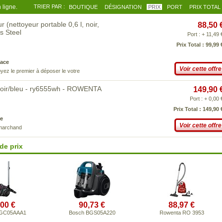
 ligne.
TRIER PAR :
BOUTIQUE
DÉSIGNATION
PRIX
PORT
PRIX TOTAL
ettoyeur portable 0,6 l, noir,
88,50 
s Steel
Port : + 11,49 
Prix Total : 99,99 
ace
Voir cette offre
yez le premier à déposer le votre
noir/bleu - ry6555wh - ROWENTA
149,90 
Port : + 0,00 
Prix Total : 149,90 
e
Voir cette offre
 marchand
de prix
,00 €
90,73 €
88,97 €
BGC05AAA1
Bosch BGS05A220
Rowenta RO 3953