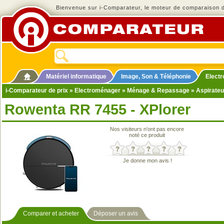
Bienvenue sur i-Comparateur, le moteur de comparaison de
Matériel informatique
Image, Son & Téléphonie
Elect
i-Comparateur de prix
»
Electroménager
»
Ménage & Repassage
»
Aspirateu
Rowenta RR 7455 - XPlorer
Nos visiteurs n'ont pas encore
noté ce produit
Je donne mon avis !
Comparer et acheter
Déposer un avis