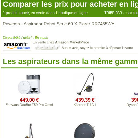
Comparer les prix pour acheter en li
1 produit trouvé, en vente dans 1 boutique en ligne.
TRIER PAR :
BOUTI
Rowenta - Aspirador Robot Serie 60 X-Plorer RR7455WH
Disponibilité / délai * : En stock
En vente chez
Amazon MarketPlace
Aucun avis, soyez le premier à déposer le votre
Les aspirateurs dans la même gamme
449,00 €
439,39 €
39
Ecovacs DeeBot T50 Pro Omni
Kärcher T 12/1
Dyson 