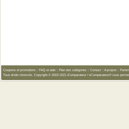
Coupons et promotions
::
FAQ et aide
::
Plan des catégories
::
Contact
::
A propos
::
Parten
Tous droits réservés. Copyright © 2003-2021 iComparateur / eComparateur® vous perme