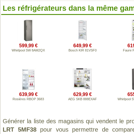
Les réfrigérateurs dans la même ga
599,99 €
649,99 €
61
Whirlpool SW 8AM2QX
Bosch KIR 81VSF0
Faure 
639,99 €
629,99 €
65
Rosières RBOP 3683
AEG SKB 888EXAF
Whirlpool
Générer la liste des magasins qui vendent le pr
LRT 5MF38
pour vous permettre de comparer