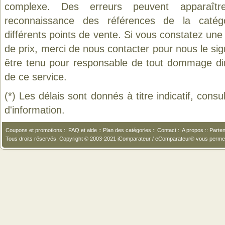
complexe. Des erreurs peuvent apparaître
reconnaissance des références de la caté
différents points de vente. Si vous constatez un
de prix, merci de
nous contacter
pour nous le sig
être tenu pour responsable de tout dommage direct
de ce service.
(*) Les délais sont donnés à titre indicatif, cons
d'information.
Coupons et promotions
::
FAQ et aide
::
Plan des catégories
::
Contact
::
A propos
::
Parten
Tous droits réservés. Copyright © 2003-2021 iComparateur / eComparateur® vous perme