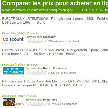
Comparer les prix pour acheter en li
5 produits trouvés, en vente dans 3 boutiques en ligne.
TRIER PAR :
BOUTI
ELECTROLUX LRT5MF38W0 - Réfrigérateur 1 porte - 380L - Froid b
L 59,5cm x H 186cm - Blanc
Disponibilité / délai * : En stock
En vente chez
Cdiscount
325 avis sur ce marchand
Electrolux ELECTROLUX LRT5MF38W0 - Réfrigérateur 1 porte - 380
Froid brassé - A+ - L 59,5cm x H 186cm - Blanc
Disponibilité / délai * : En stock
En vente chez
Rue du Commerce
2 avis sur ce marchand
Réfrigérateur 1-Porte Pose-libre Electrolux LRT5MF38W0 380 L, Bla
Classe énergétique A+. DÉLAI : NOUS CONSULTER
Disponibilité / délai * : Voir site
En vente chez
Primo-ideo
20 avis sur ce marchand