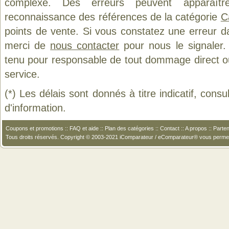
complexe. Des erreurs peuvent apparaître
reconnaissance des références de la catégorie
C
points de vente. Si vous constatez une erreur d
merci de
nous contacter
pour nous le signaler.
tenu pour responsable de tout dommage direct ou in
service.
(*) Les délais sont donnés à titre indicatif, cons
d'information.
Coupons et promotions
::
FAQ et aide
::
Plan des catégories
::
Contact
::
A propos
::
Parten
Tous droits réservés. Copyright © 2003-2021 iComparateur / eComparateur® vous perme