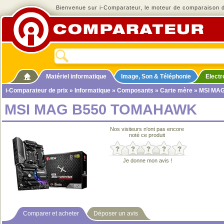
Bienvenue sur i-Comparateur, le moteur de comparaison de
Matériel informatique
Image, Son & Téléphonie
Elect
i-Comparateur de prix
»
Informatique
»
Composants
»
Carte mère
» MSI MA
MSI MAG B550 TOMAHAWK
Nos visiteurs n'ont pas encore
noté ce produit
Je donne mon avis !
Comparer et acheter
Déposer un avis