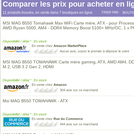
Comparer les prix pour acheter en li
11 produits trouvés, en vente dans 7 boutiques en ligne.
TRIER PAR :
BOUTI
MSI MAG B550 Tomahawk Max WiFi Carte mère, ATX - pour Process
AMD Ryzen 5000, AM4 - DDR4 Memory Boost 5100+ MHz/OC, 1 x 
Disponibilité / délai * : En stock
En vente chez
Amazon MarketPlace
Aucun avis, soyez le premier à déposer le votre
MSI MAG B550 TOMAHAWK Carte mère gaming, ATX, AMD AM4, D
M.2, USB 3.2 Gen 2, HDMI
Disponibilité / délai * : En stock
En vente chez
Amazon
304 avis sur ce marchand
Msi MAG B550 TOMAHAWK - ATX
Disponibilité / délai * : En stock
En vente chez
Rue du Commerce
444 avis sur ce marchand