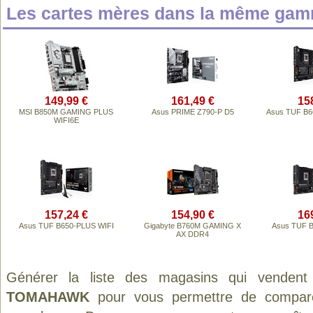
Les cartes mères dans la même gam
149,99 €
161,49 €
15
MSI B850M GAMING PLUS
Asus PRIME Z790-P D5
Asus TUF B6
WIFI6E
157,24 €
154,90 €
16
Asus TUF B650-PLUS WIFI
Gigabyte B760M GAMING X
Asus TUF 
AX DDR4
Générer la liste des magasins qui vendent
TOMAHAWK
pour vous permettre de comparer