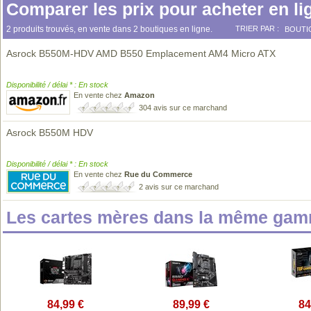
Comparer les prix pour acheter en li
2 produits trouvés, en vente dans 2 boutiques en ligne.
TRIER PAR :
BOUTI
Asrock B550M-HDV AMD B550 Emplacement AM4 Micro ATX
Disponibilité / délai * : En stock
En vente chez
Amazon
304 avis sur ce marchand
Asrock B550M HDV
Disponibilité / délai * : En stock
En vente chez
Rue du Commerce
2 avis sur ce marchand
Les cartes mères dans la même gam
84,99 €
89,99 €
84