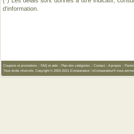
(*) Les délais sont donnés à titre indicatif, cons
d'information.
Coupons et promotions
::
FAQ et aide
::
Plan des catégories
::
Contact
::
A propos
::
Parten
Tous droits réservés. Copyright © 2003-2021 iComparateur / eComparateur® vous perme