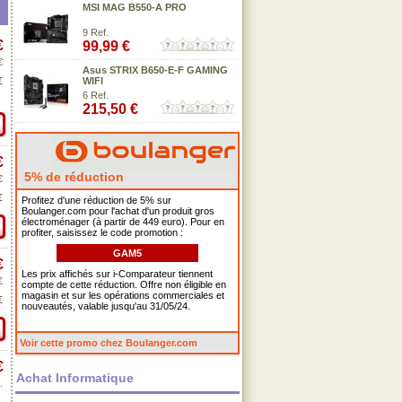
MSI MAG B550-A PRO
9 Ref.
€
99,99 €
€
Asus STRIX B650-E-F GAMING
€
WIFI
6 Ref.
215,50 €
€
5% de réduction
€
€
Profitez d'une réduction de 5% sur
Boulanger.com pour l'achat d'un produit gros
électroménager (à partir de 449 euro). Pour en
profiter, saisissez le code promotion :
GAM5
€
Les prix affichés sur i-Comparateur tiennent
€
compte de cette réduction. Offre non éligible en
magasin et sur les opérations commerciales et
€
nouveautés, valable jusqu'au 31/05/24.
Voir cette promo chez Boulanger.com
€
Achat Informatique
.