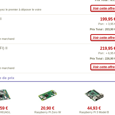
Prix Total : N.C
Voir cette offre
yez le premier à déposer le votre
I
199,95 
Port : + 3,95 
Prix Total : 203,90 
Voir cette offre
ce marchand
) II
219,95 
Port : + 6,95 
Prix Total : 226,90 
Voir cette offre
ce marchand
 de prix
,59 €
20,90 €
44,93 €
 DH61AGL
Raspberry Pi Zero W
Raspberry Pi 3 Model B