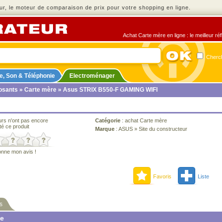
r, le moteur de comparaison de prix pour votre shopping en ligne.
Achat Carte mère en ligne : le meilleur ré
Cherch
e, Son & Téléphonie
Electroménager
sants
»
Carte mère
» Asus STRIX B550-F GAMING WIFI
urs n'ont pas encore
Catégorie
:
achat Carte mère
té ce produit
Marque
:
ASUS
»
Site du constructeur
onne mon avis !
Favoris
Liste
s
ne