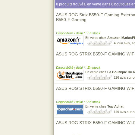
8 produits trouvés, en vente dans 6 boutiques en
ASUS ROG Strix B550-F Gaming Extern
B550-F Gaming
Disponibilité / délai * : En stock
En vente chez
Amazon MarketPl
Aucun avis, so
ASUS ROG STRIX B550-F GAMING WIFI 
Disponibilité / délai * : En stock
En vente chez
La Boutique Du 
226 avis sur 
ASUS ROG STRIX B550-F GAMING WIFI 
Disponibilité / délai * : En stock
En vente chez
Top Achat
149 avis sur 
ASUS ROG STRIX B550-F GAMING WI-FI