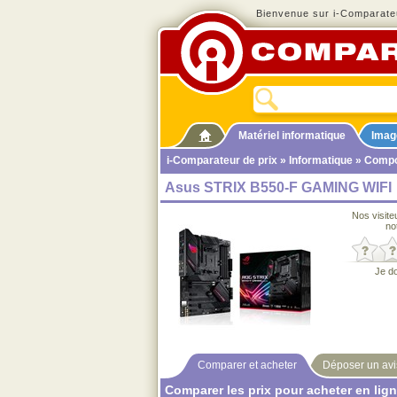
Bienvenue sur i-Comparateu
Matériel informatique
Imag
i-Comparateur de prix
»
Informatique
»
Compo
Asus STRIX B550-F GAMING WIFI
Nos visite
no
Je d
Comparer et acheter
Déposer un avi
Comparer les prix pour acheter en lig