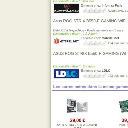
Disponibilité / délai * : Voir site
En vente chez
Infomax Paris
Aucun avis, so
Asus ROG STRIX B550-F GAMING WiFi I
Débit CB à l'expédition - Points de vente en France
Disponibilité / délai * : 1 à 2 jours
En vente chez
Materiel.net
134 avis sur 
ASUS ROG STRIX B550-F GAMING (WI-FI
Disponibilité / délai * : En stock
En vente chez
LDLC
223 avis sur 
Les cartes mères dans la même gamme
29,00 €
39
Asus STRIX Z590-A GAMING
Intel