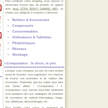
.
Pour continuer votre shopping, vous pouvez si
nécessaire trouver plus de produits en rapport
avec
Asus STRIX B550-F GAMING WIFI
, ou
choisir une catégorie à comparer ci-dessous
€
Boîtiers & Accessoires
€
Composants
€
Consommables
Ordinateurs & Tablettes
Périphériques
€
Réseaux
€
Stockage
€
i-Comparateur : le choix, le prix
Lorsque vous comparez les prix de votre produit
avant de l'acheter, vous augmentez vos chances
de trouver une promotion et de réaliser des
économies. N'attendez plus les soldes pour faire
une bonne affaire ! i-Comparateur / e-
Comparateur vous permet d'accéder facilement
et en quelques clics aux catalogues de centaines
de revendeurs de matériel informatique, image,
son, téléphonie, électroménager, etc..
Pour faciliter votre achat, la technique de