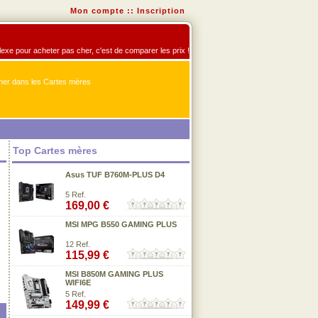
Mon compte
::
Inscription
flexe pour acheter pas cher, c'est de comparer les prix !
er dans les Cartes mères
Top Cartes mères
Asus TUF B760M-PLUS D4
5 Ref.
169,00 €
MSI MPG B550 GAMING PLUS
12 Ref.
115,99 €
MSI B850M GAMING PLUS
WIFI6E
5 Ref.
149,99 €