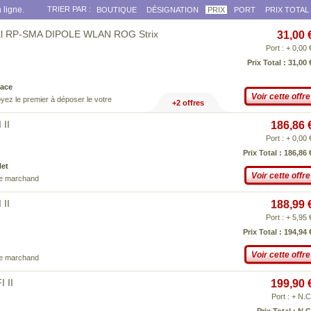
 ligne.
TRIER PAR :
BOUTIQUE
DÉSIGNATION
PRIX
PORT
PRIX TOTAL
al RP-SMA DIPOLE WLAN ROG Strix
31,00 
Port : + 0,00 
Prix Total : 31,00 
ace
Voir cette offre
yez le premier à déposer le votre
+2 offres
II
186,86 
Port : + 0,00 
Prix Total : 186,86 
Net
Voir cette offre
ce marchand
II
188,99 
Port : + 5,95 
Prix Total : 194,94 
Voir cette offre
ce marchand
 II
199,90 
Port : + N.C