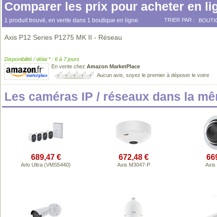
Comparer les prix pour acheter en li
1 produit trouvé, en vente dans 1 boutique en ligne.
TRIER PAR :
BOUTI
Axis P12 Series P1275 MK II - Réseau
Disponibilité / délai * : 6 à 7 jours
En vente chez
Amazon MarketPlace
Aucun avis, soyez le premier à déposer le votre
Les caméras IP / réseaux dans la m
689,47 €
672,48 €
66
Arlo Ultra (VMS5440)
Axis M3047-P
Axis