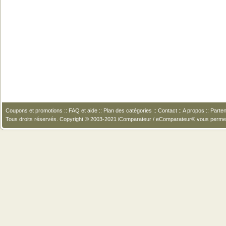
Coupons et promotions
::
FAQ et aide
::
Plan des catégories
::
Contact
::
A propos
::
Parten
Tous droits réservés. Copyright © 2003-2021 iComparateur / eComparateur® vous perme