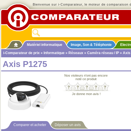
Bienvenue sur i-Comparateur, le moteur de comparaison de
Matériel informatique
Image, Son & Téléphonie
Elect
i-Comparateur de prix
»
Informatique
»
Réseaux
»
Caméra réseau / IP
» Axis
Axis P1275
Nos visiteurs n'ont pas encore
noté ce produit
Je donne mon avis !
Comparer et acheter
Déposer un avis