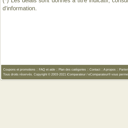
(*) Les délais sont donnés à titre indicatif, cons
d'information.
Coupons et promotions
::
FAQ et aide
::
Plan des catégories
::
Contact
::
A propos
::
Parten
Tous droits réservés. Copyright © 2003-2021 iComparateur / eComparateur® vous perme