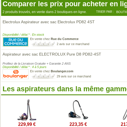
Comparer les prix pour acheter en li
2 produits trouvés, en vente dans 2 boutiques en ligne.
TRIER PAR :
BOUTI
Electrolux Aspirateur avec sac Electrolux PD82 4ST
Disponibilité / délai * : En stock
En vente chez
Rue du Commerce
2 avis sur ce marchand
Aspirateur avec sac ELECTROLUX Pure D8 PD82-4ST
Profitez de la Livraison Gratuite + Garantie 2 ANS
Disponibilité / délai * : 4 à 5 jours
En vente chez
Boulanger.com
29 avis sur ce marchand
Les aspirateurs dans la même gamme
229,99 €
223,35 €
21