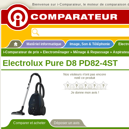
Bienvenue sur i-Comparateur, le moteur de comparaison de
Matériel informatique
Image, Son & Téléphonie
Elect
i-Comparateur de prix
»
Electroménager
»
Ménage & Repassage
»
Aspirateu
Electrolux Pure D8 PD82-4ST
Nos visiteurs n'ont pas encore
noté ce produit
Je donne mon avis !
Comparer et acheter
Déposer un avis