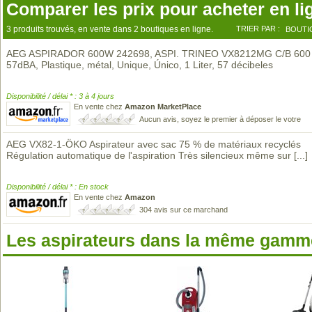
Comparer les prix pour acheter en li
3 produits trouvés, en vente dans 2 boutiques en ligne.
TRIER PAR :
BOUTI
AEG ASPIRADOR 600W 242698, ASPI. TRINEO VX8212MG C/B 600
57dBA, Plastique, métal, Unique, Único, 1 Liter, 57 décibeles
Disponibilité / délai * : 3 à 4 jours
En vente chez
Amazon MarketPlace
Aucun avis, soyez le premier à déposer le votre
AEG VX82-1-ÖKO Aspirateur avec sac 75 % de matériaux recyclés
Régulation automatique de l'aspiration Très silencieux même sur
[...]
Disponibilité / délai * : En stock
En vente chez
Amazon
304 avis sur ce marchand
Les aspirateurs dans la même gamme