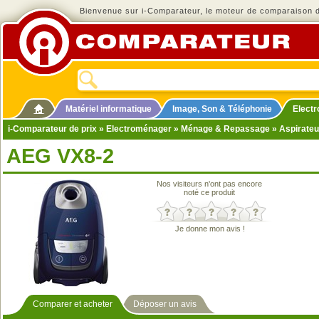
Bienvenue sur i-Comparateur, le moteur de comparaison de
Matériel informatique
Image, Son & Téléphonie
Elect
i-Comparateur de prix
»
Electroménager
»
Ménage & Repassage
»
Aspirateu
AEG VX8-2
Nos visiteurs n'ont pas encore
noté ce produit
Je donne mon avis !
Comparer et acheter
Déposer un avis