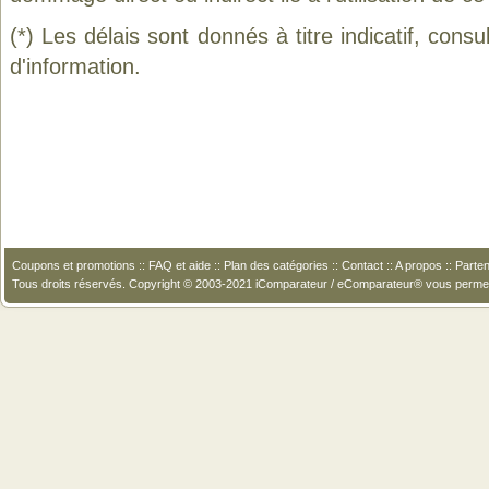
(*) Les délais sont donnés à titre indicatif, cons
d'information.
Coupons et promotions
::
FAQ et aide
::
Plan des catégories
::
Contact
::
A propos
::
Parten
Tous droits réservés. Copyright © 2003-2021 iComparateur / eComparateur® vous perme