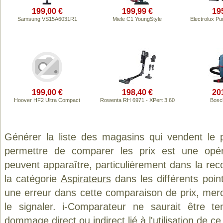
199,00 €
199,99 €
19
Samsung VS15A6031R1
Miele C1 YoungStyle
Electrolux 
199,00 €
198,40 €
20
Hoover HF2 Ultra Compact
Rowenta RH 6971 - XPert 3.60
Bosc
Générer la liste des magasins qui vendent le 
permettre de comparer les prix est une opér
peuvent apparaître, particulièrement dans la re
la catégorie
Aspirateurs
dans les différents poin
une erreur dans cette comparaison de prix, mer
le signaler. i-Comparateur ne saurait être t
dommage direct ou indirect lié à l'utilisation de ce