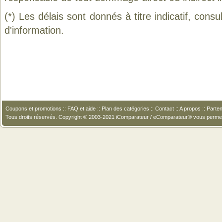
(*) Les délais sont donnés à titre indicatif, cons
d'information.
Coupons et promotions
::
FAQ et aide
::
Plan des catégories
::
Contact
::
A propos
::
Parten
Tous droits réservés. Copyright © 2003-2021 iComparateur / eComparateur® vous perme