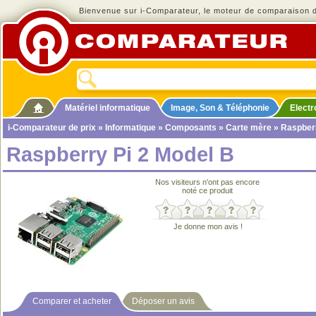
Bienvenue sur i-Comparateur, le moteur de comparaison de
Matériel informatique
Image, Son & Téléphonie
Elect
i-Comparateur de prix
»
Informatique
»
Composants
»
Carte mère
» Raspberr
Raspberry Pi 2 Model B
Nos visiteurs n'ont pas encore
noté ce produit
Je donne mon avis !
Comparer et acheter
Déposer un avis