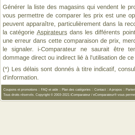
Générer la liste des magasins qui vendent le pr
vous permettre de comparer les prix est une op
peuvent apparaître, particulièrement dans la re
la catégorie
Aspirateurs
dans les différents poin
une erreur dans cette comparaison de prix, mer
le signaler. i-Comparateur ne saurait être t
dommage direct ou indirect lié à l'utilisation de ce
(*) Les délais sont donnés à titre indicatif, cons
d'information.
Coupons et promotions
::
FAQ et aide
::
Plan des catégories
::
Contact
::
A propos
::
Parten
Tous droits réservés. Copyright © 2003-2021 iComparateur / eComparateur® vous perme