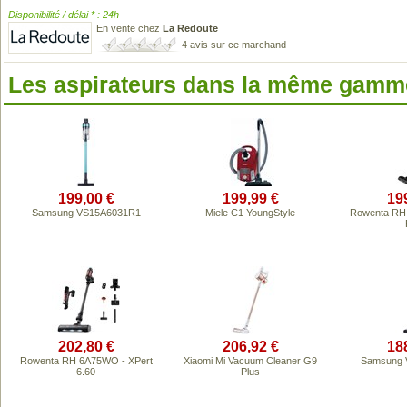
Disponibilité / délai * : 24h
En vente chez
La Redoute
4 avis sur ce marchand
Les aspirateurs dans la même gamme
199,00 €
199,99 €
19
Samsung VS15A6031R1
Miele C1 YoungStyle
Rowenta RH 
202,80 €
206,92 €
18
Rowenta RH 6A75WO - XPert
Xiaomi Mi Vacuum Cleaner G9
Samsung 
6.60
Plus