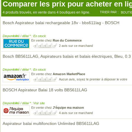
Comparer les prix pour acheter en li
4 produits trouvés, en vente dans 4 boutiques en ligne.
TRIER PAR :
BOUTI
Bosch Aspirateur balai rechargeable 18v - bbs611lag - BOSCH
Disponibilité / délai * : En stock
En vente chez
Rue du Commerce
2 avis sur ce marchand
Bosch BBS611LAG, Aspirateurs balais et balais électriques, Bleu, 0.3 l
Disponibilité / délai * : En stock
En vente chez
Amazon MarketPlace
Aucun avis, soyez le premier à déposer le votre
BOSCH Aspirateur Balai 18 volts BBS611LAG
Disponibilité / délai * : Voir site
En vente chez
J'équipe ma maison
4 avis sur ce marchand
Aspirateur balai multifonction Unlimited BBS611LAG