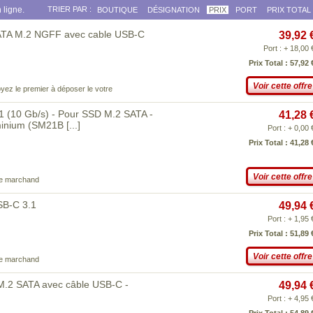
 ligne.
TRIER PAR :
BOUTIQUE
DÉSIGNATION
PRIX
PORT
PRIX TOTAL
SATA M.2 NGFF avec cable USB-C
39,92 
Port : + 18,00 
Prix Total : 57,92 
Voir cette offre
yez le premier à déposer le votre
.1 (10 Gb/s) - Pour SSD M.2 SATA -
41,28 
uminium (SM21B
[...]
Port : + 0,00 
Prix Total : 41,28 
Voir cette offre
ce marchand
SB-C 3.1
49,94 
Port : + 1,95 
Prix Total : 51,89 
Voir cette offre
ce marchand
M.2 SATA avec câble USB-C -
49,94 
Port : + 4,95 