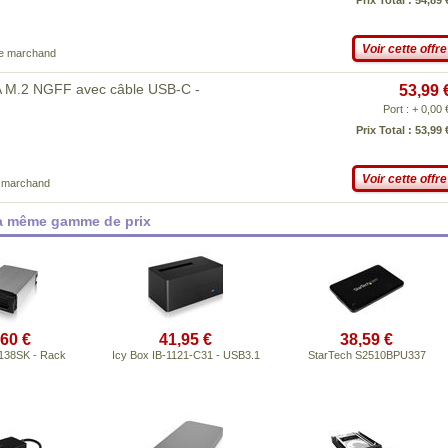
Prix Total : 54,89 
Voir cette offre
ce marchand
TA M.2 NGFF avec câble USB-C -
53,99 
Port : + 0,00 
Prix Total : 53,99 
Voir cette offre
e marchand
la même gamme de prix
,60 €
41,95 €
38,59 €
-138SK - Rack
Icy Box IB-1121-C31 - USB3.1
StarTech S2510BPU337