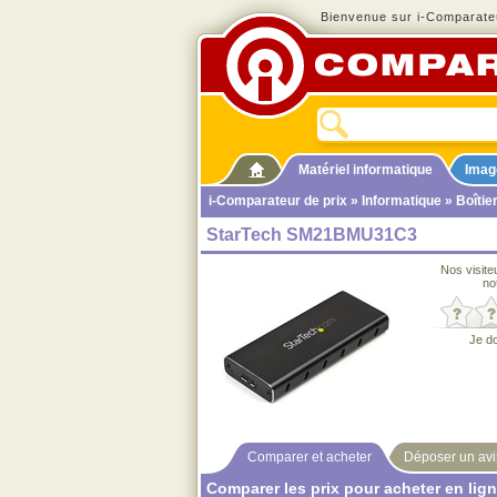
Bienvenue sur i-Comparateu
Matériel informatique
Imag
i-Comparateur de prix
»
Informatique
»
Boîtie
StarTech SM21BMU31C3
Nos visite
no
Je d
Comparer et acheter
Déposer un avi
Comparer les prix pour acheter en lig