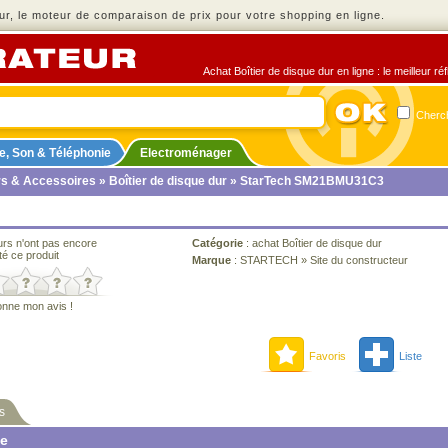
r, le moteur de comparaison de prix pour votre shopping en ligne.
Achat Boîtier de disque dur en ligne : le meilleur r
Cherch
e, Son & Téléphonie
Electroménager
rs & Accessoires
»
Boîtier de disque dur
» StarTech SM21BMU31C3
urs n'ont pas encore
Catégorie
:
achat Boîtier de disque dur
té ce produit
Marque
:
STARTECH
»
Site du constructeur
onne mon avis !
Favoris
Liste
s
ne