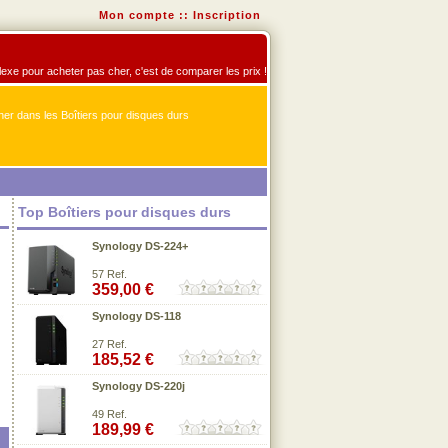
Mon compte
::
Inscription
éflexe pour acheter pas cher, c'est de comparer les prix !
er dans les Boîtiers pour disques durs
Top Boîtiers pour disques durs
Synology DS-224+
57 Ref.
359,00 €
Synology DS-118
27 Ref.
185,52 €
Synology DS-220j
49 Ref.
189,99 €