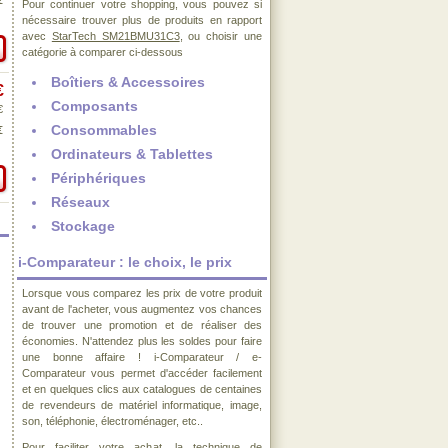
€
Pour continuer votre shopping, vous pouvez si
nécessaire trouver plus de produits en rapport
avec
StarTech SM21BMU31C3
, ou choisir une
catégorie à comparer ci-dessous
Boîtiers & Accessoires
€
Composants
€
Consommables
€
Ordinateurs & Tablettes
Périphériques
Réseaux
Stockage
i-Comparateur : le choix, le prix
Lorsque vous comparez les prix de votre produit
avant de l'acheter, vous augmentez vos chances
de trouver une promotion et de réaliser des
économies. N'attendez plus les soldes pour faire
une bonne affaire ! i-Comparateur / e-
Comparateur vous permet d'accéder facilement
et en quelques clics aux catalogues de centaines
de revendeurs de matériel informatique, image,
son, téléphonie, électroménager, etc..
Pour faciliter votre achat, la technique de