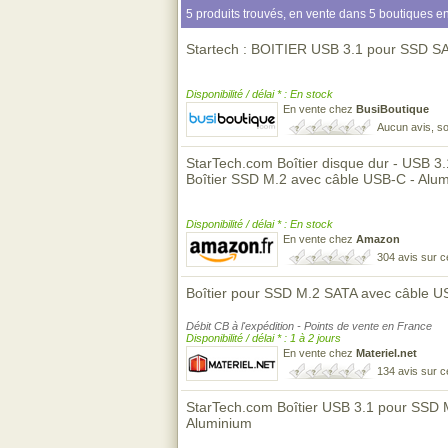
5 produits trouvés, en vente dans 5 boutiques en
Startech : BOITIER USB 3.1 pour SSD 
Disponibilité / délai * : En stock
En vente chez
BusiBoutique
Aucun avis, so
StarTech.com Boîtier disque dur - USB 3
Boîtier SSD M.2 avec câble USB-C - Al
Disponibilité / délai * : En stock
En vente chez
Amazon
304 avis sur 
Boîtier pour SSD M.2 SATA avec câble U
Débit CB à l'expédition - Points de vente en France
Disponibilité / délai * : 1 à 2 jours
En vente chez
Materiel.net
134 avis sur 
StarTech.com Boîtier USB 3.1 pour SSD 
Aluminium