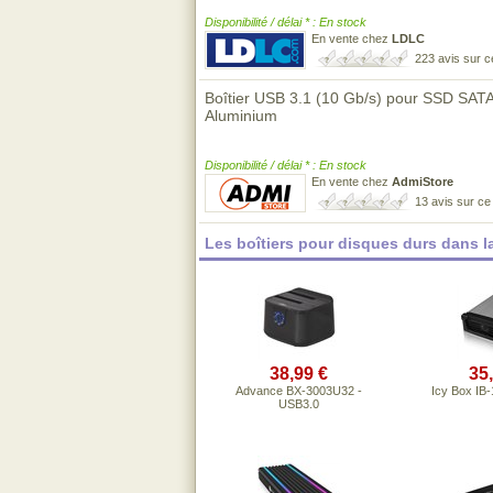
Disponibilité / délai * : En stock
En vente chez
LDLC
223 avis sur 
Boîtier USB 3.1 (10 Gb/s) pour SSD SA
Aluminium
Disponibilité / délai * : En stock
En vente chez
AdmiStore
13 avis sur c
Les boîtiers pour disques durs dans 
38,99 €
35
Advance BX-3003U32 -
Icy Box IB
USB3.0