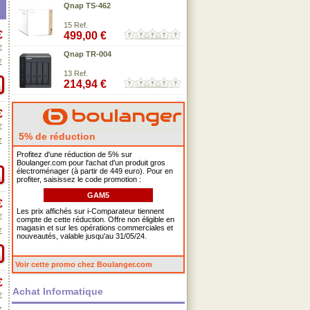
Qnap TS-462
15 Ref.
€
499,00 €
€
Qnap TR-004
€
13 Ref.
214,94 €
€
€
5% de réduction
€
Profitez d'une réduction de 5% sur
Boulanger.com pour l'achat d'un produit gros
électroménager (à partir de 449 euro). Pour en
profiter, saisissez le code promotion :
GAM5
€
Les prix affichés sur i-Comparateur tiennent
€
compte de cette réduction. Offre non éligible en
magasin et sur les opérations commerciales et
€
nouveautés, valable jusqu'au 31/05/24.
Voir cette promo chez Boulanger.com
€
Achat Informatique
€