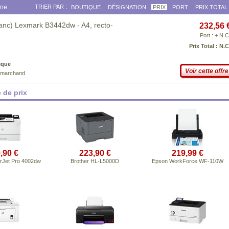
gne.
TRIER PAR :
BOUTIQUE
DÉSIGNATION
PRIX
PORT
PRIX TOTAL
anc) Lexmark B3442dw - A4, recto-
232,56 
Port : + N.C
Prix Total : N.C
ique
Voir cette offre
e marchand
 de prix
,90 €
223,90 €
219,99 €
rJet Pro 4002dw
Brother HL-L5000D
Epson WorkForce WF-110W