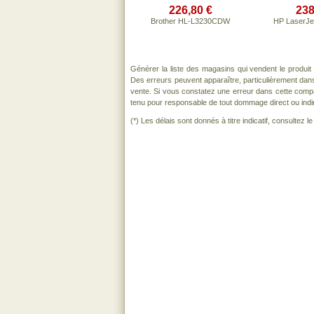
226,80 €
238
Brother HL-L3230CDW
HP LaserJe
Générer la liste des magasins qui vendent le produi
Des erreurs peuvent apparaître, particulièrement dan
vente. Si vous constatez une erreur dans cette comp
tenu pour responsable de tout dommage direct ou indirect
(*) Les délais sont donnés à titre indicatif, consultez 