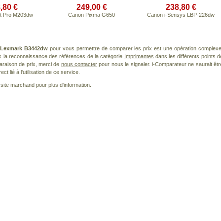
,80 €
249,00 €
238,80 €
t Pro M203dw
Canon Pixma G650
Canon i-Sensys LBP-226dw
t
Lexmark B3442dw
pour vous permettre de comparer les prix est une opération complexe
s la reconnaissance des références de la catégorie
Imprimantes
dans les différents points d
araison de prix, merci de
nous contacter
pour nous le signaler. i-Comparateur ne saurait êtr
 lié à l'utilisation de ce service.
le site marchand pour plus d'information.