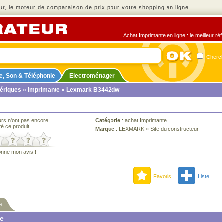
r, le moteur de comparaison de prix pour votre shopping en ligne.
Achat Imprimante en ligne : le meilleur ré
Cherch
e, Son & Téléphonie
Electroménager
ériques
»
Imprimante
» Lexmark B3442dw
urs n'ont pas encore
Catégorie
:
achat Imprimante
té ce produit
Marque
:
LEXMARK
»
Site du constructeur
onne mon avis !
Favoris
Liste
s
ne