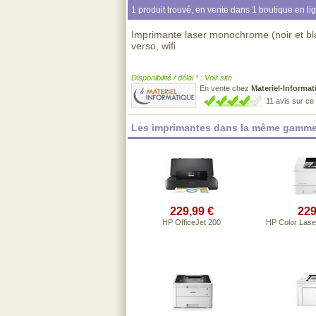
1 produit trouvé, en vente dans 1 boutique en li
Imprimante laser monochrome (noir et bl
verso, wifi
Disponibilité / délai * : Voir site
En vente chez
Materiel-Informat
11 avis sur c
Les imprimantes dans la même gamme
229,99 €
229
HP OfficeJet 200
HP Color Lase