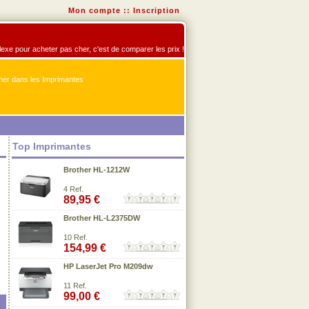
Mon compte
::
Inscription
flexe pour acheter pas cher, c'est de comparer les prix !
er dans les Imprimantes
Top Imprimantes
Brother HL-1212W
4 Ref.
89,95 €
Brother HL-L2375DW
10 Ref.
154,99 €
HP LaserJet Pro M209dw
11 Ref.
99,00 €