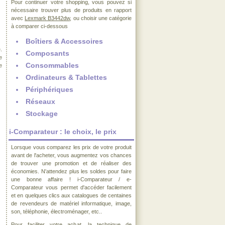
Pour continuer votre shopping, vous pouvez si
nécessaire trouver plus de produits en rapport
avec
Lexmark B3442dw
, ou choisir une catégorie
à comparer ci-dessous
Boîtiers & Accessoires
.
Composants
e
Consommables
e
Ordinateurs & Tablettes
Périphériques
Réseaux
Stockage
i-Comparateur : le choix, le prix
Lorsque vous comparez les prix de votre produit
avant de l'acheter, vous augmentez vos chances
de trouver une promotion et de réaliser des
économies. N'attendez plus les soldes pour faire
une bonne affaire ! i-Comparateur / e-
Comparateur vous permet d'accéder facilement
et en quelques clics aux catalogues de centaines
de revendeurs de matériel informatique, image,
son, téléphonie, électroménager, etc..
Pour faciliter votre achat, la technique de