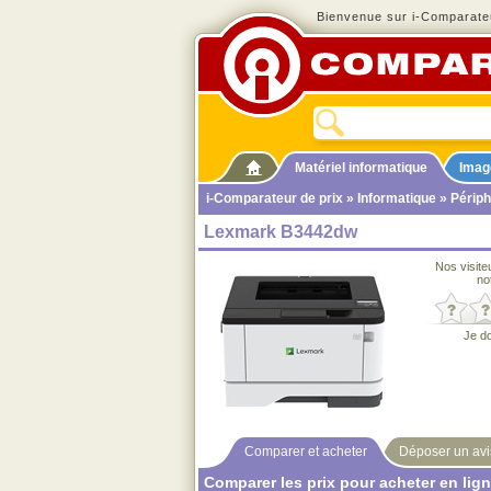
Bienvenue sur i-Comparateu
Matériel informatique
Imag
i-Comparateur de prix
»
Informatique
»
Périph
Lexmark B3442dw
Nos visite
no
Je d
Comparer et acheter
Déposer un avi
Comparer les prix pour acheter en lig