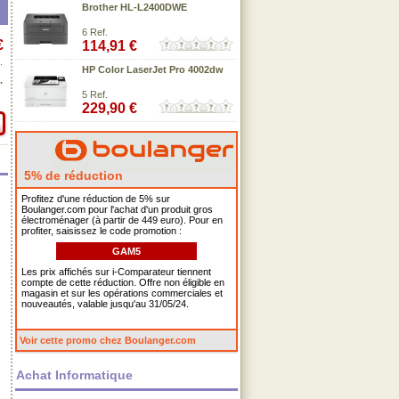
Brother HL-L2400DWE
6 Ref.
€
114,91 €
.
HP Color LaserJet Pro 4002dw
.
5 Ref.
229,90 €
5% de réduction
Profitez d'une réduction de 5% sur
Boulanger.com pour l'achat d'un produit gros
électroménager (à partir de 449 euro). Pour en
profiter, saisissez le code promotion :
GAM5
Les prix affichés sur i-Comparateur tiennent
compte de cette réduction. Offre non éligible en
magasin et sur les opérations commerciales et
nouveautés, valable jusqu'au 31/05/24.
Voir cette promo chez Boulanger.com
Achat Informatique