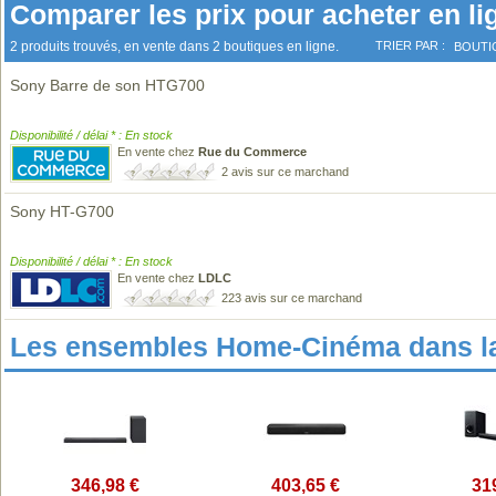
Comparer les prix pour acheter en li
2 produits trouvés, en vente dans 2 boutiques en ligne.
TRIER PAR :
BOUTI
Sony Barre de son HTG700
Disponibilité / délai * : En stock
En vente chez
Rue du Commerce
2 avis sur ce marchand
Sony HT-G700
Disponibilité / délai * : En stock
En vente chez
LDLC
223 avis sur ce marchand
Les ensembles Home-Cinéma dans l
346,98 €
403,65 €
31