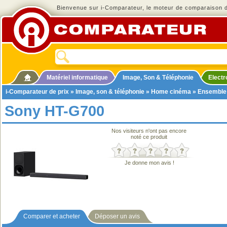
Bienvenue sur i-Comparateur, le moteur de comparaison de
Matériel informatique
Image, Son & Téléphonie
Elect
i-Comparateur de prix
»
Image, son & téléphonie
»
Home cinéma
»
Ensemble
Sony HT-G700
Nos visiteurs n'ont pas encore
noté ce produit
Je donne mon avis !
Comparer et acheter
Déposer un avis