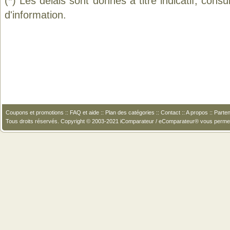
(*) Les délais sont donnés à titre indicatif, cons
d'information.
Coupons et promotions
::
FAQ et aide
::
Plan des catégories
::
Contact
::
A propos
::
Parten
Tous droits réservés. Copyright © 2003-2021 iComparateur / eComparateur® vous perme