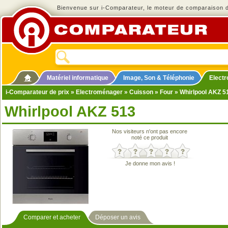
Bienvenue sur i-Comparateur, le moteur de comparaison de
Matériel informatique
Image, Son & Téléphonie
Elect
i-Comparateur de prix
»
Electroménager
»
Cuisson
»
Four
» Whirlpool AKZ 5
Whirlpool AKZ 513
Nos visiteurs n'ont pas encore
noté ce produit
Je donne mon avis !
Comparer et acheter
Déposer un avis