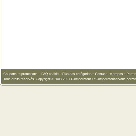
Coupons et promotions
::
FAQ et aide
::
Plan des catégories
::
Contact
::
A propos
::
Parten
Tous droits réservés. Copyright © 2003-2021 iComparateur / eComparateur® vous perme