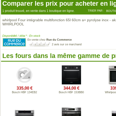
Comparer les prix pour acheter en li
1 produit trouvé, en vente dans 1 boutique en ligne.
TRIER PAR :
BOUTI
whirlpool Four intégrable multifonction 65l 60cm a+ pyrolyse inox - ak
WHIRLPOOL
Disponibilité / délai * : En stock
En vente chez
Rue du Commerce
2 avis sur ce marchand
Les fours dans la même gamme de p
335,00 €
344,00 €
33
Bosch HBF 134EB2
Bosch HBF 153BB0
Whirlpo