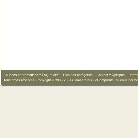
Coupons et promotions
::
FAQ et aide
::
Plan des catégories
::
Contact
::
A propos
::
Parten
Tous droits réservés. Copyright © 2003-2021 iComparateur / eComparateur® vous perme