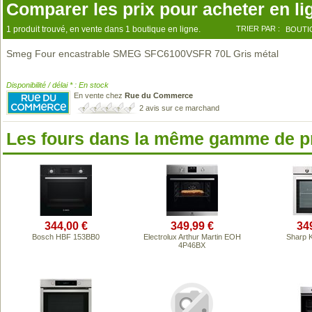
Comparer les prix pour acheter en li
1 produit trouvé, en vente dans 1 boutique en ligne.
TRIER PAR :
BOUTI
Smeg Four encastrable SMEG SFC6100VSFR 70L Gris métal
Disponibilité / délai * : En stock
En vente chez
Rue du Commerce
2 avis sur ce marchand
Les fours dans la même gamme de p
344,00 €
349,99 €
34
Bosch HBF 153BB0
Electrolux Arthur Martin EOH
Sharp 
4P46BX