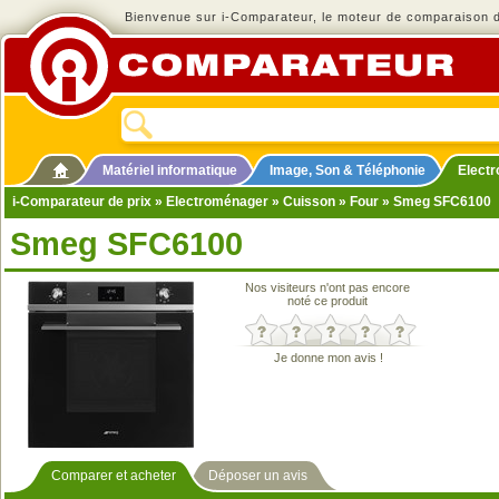
Bienvenue sur i-Comparateur, le moteur de comparaison de
Matériel informatique
Image, Son & Téléphonie
Elect
i-Comparateur de prix
»
Electroménager
»
Cuisson
»
Four
» Smeg SFC6100
Smeg SFC6100
Nos visiteurs n'ont pas encore
noté ce produit
Je donne mon avis !
Comparer et acheter
Déposer un avis