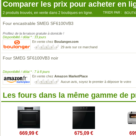
Comparer les prix pour acheter en li
2 produits trouvés, en vente dans 2 boutiques en ligne.
TRIER PAR :
BOUTI
Four encastrable SMEG SF6100VB3
Profitez de la livraison gratuite à domicile !
Disponibilité / délai * : 33 jours
En vente chez
Boulanger.com
29 avis sur ce marchand
Four SMEG SF6100VB3 noir
Disponibilité / délai * : 7 à 8 jours
En vente chez
Amazon MarketPlace
Aucun avis, soyez le premier à déposer le votre
Les fours dans la même gamme de p
669,99 €
675,09 €
69