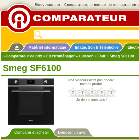
Bienvenue sur i-Comparateur, le moteur de comparaison de
Matériel informatique
Image, Son & Téléphonie
Elect
i-Comparateur de prix
»
Electroménager
»
Cuisson
»
Four
» Smeg SF6100
Smeg SF6100
Nos visiteurs n'ont pas encore
noté ce produit
Je donne mon avis !
Comparer et acheter
Déposer un avis