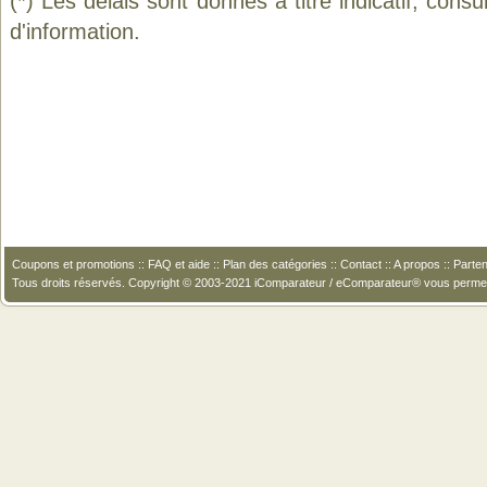
(*) Les délais sont donnés à titre indicatif, cons
d'information.
Coupons et promotions
::
FAQ et aide
::
Plan des catégories
::
Contact
::
A propos
::
Parten
Tous droits réservés. Copyright © 2003-2021 iComparateur / eComparateur® vous perme