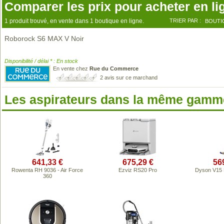
Comparer les prix pour acheter en li
1 produit trouvé, en vente dans 1 boutique en ligne.
TRIER PAR :
BOUTI
Roborock S6 MAX V Noir
Disponibilité / délai * : En stock
En vente chez
Rue du Commerce
2 avis sur ce marchand
Les aspirateurs dans la même gamme
641,33 €
675,29 €
56
Rowenta RH 9036 - Air Force
Ezviz RS20 Pro
Dyson V15 
360