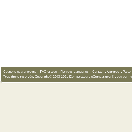
Coupons et promotions
::
FAQ et aide
::
Plan des catégories
::
Contact
::
A propos
::
Parten
Tous droits réservés. Copyright © 2003-2021 iComparateur / eComparateur® vous perme