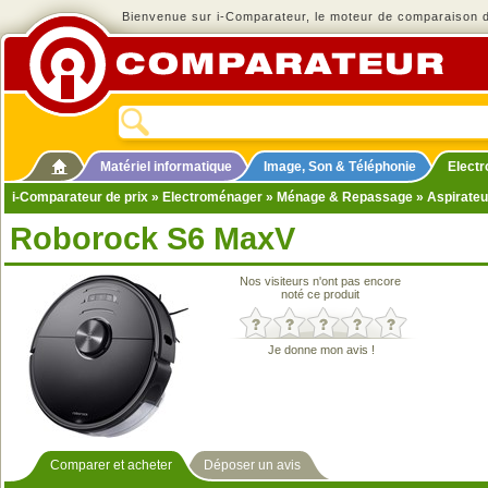
Bienvenue sur i-Comparateur, le moteur de comparaison de
Matériel informatique
Image, Son & Téléphonie
Elect
i-Comparateur de prix
»
Electroménager
»
Ménage & Repassage
»
Aspirateu
Roborock S6 MaxV
Nos visiteurs n'ont pas encore
noté ce produit
Je donne mon avis !
Comparer et acheter
Déposer un avis