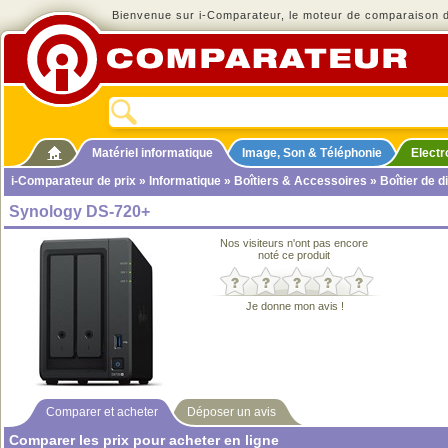
Bienvenue sur i-Comparateur, le moteur de comparaison de
Matériel informatique
Image, Son & Téléphonie
Elect
i-Comparateur de prix
»
Informatique
»
Boîtiers & Accessoires
»
Boîtier de d
Synology DS-720+
Nos visiteurs n'ont pas encore
noté ce produit
Je donne mon avis !
Comparer et acheter
Déposer un avis
Comparer les prix pour acheter en ligne