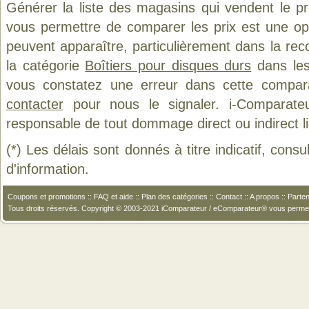
Générer la liste des magasins qui vendent le p
vous permettre de comparer les prix est une op
peuvent apparaître, particulièrement dans la re
la catégorie
Boîtiers pour disques durs
dans les 
vous constatez une erreur dans cette compar
contacter
pour nous le signaler. i-Comparate
responsable de tout dommage direct ou indirect lié 
(*) Les délais sont donnés à titre indicatif, cons
d'information.
Coupons et promotions
::
FAQ et aide
::
Plan des catégories
::
Contact
::
A propos
::
Parten
Tous droits réservés. Copyright © 2003-2021 iComparateur / eComparateur® vous perme