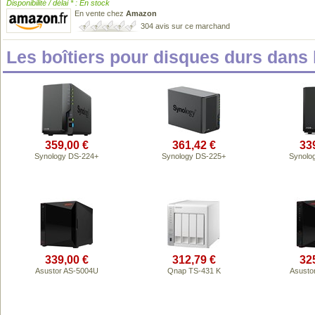
Disponibilité / délai * : En stock
En vente chez
Amazon
304 avis sur ce marchand
Les boîtiers pour disques durs dan
359,00 €
361,42 €
33
Synology DS-224+
Synology DS-225+
Synolo
339,00 €
312,79 €
32
Asustor AS-5004U
Qnap TS-431 K
Asusto