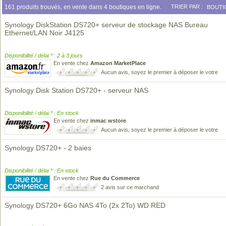
161 produits trouvés, en vente dans 4 boutiques en ligne.
TRIER PAR :
BOUTI
Synology DiskStation DS720+ serveur de stockage NAS Bureau
Ethernet/LAN Noir J4125
Disponibilité / délai * : 2 à 3 jours
En vente chez
Amazon MarketPlace
Aucun avis, soyez le premier à déposer le votre
Synology Disk Station DS720+ - serveur NAS
Disponibilité / délai * : En stock
En vente chez
inmac wstore
Aucun avis, soyez le premier à déposer le votre
Synology DS720+ - 2 baies
Disponibilité / délai * : En stock
En vente chez
Rue du Commerce
2 avis sur ce marchand
Synology DS720+ 6Go NAS 4To (2x 2To) WD RED