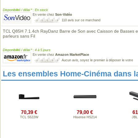
Disponibilité / délai * : En stock
En vente chez
Son-Vidéo
110 avis sur ce marchand
TCL Q85H 7.1.4ch RayDanz Barre de Son avec Caisson de Basses e
parleurs sans Fil
Disponibilité / délai * : 4 à 5 jours
En vente chez
Amazon MarketPlace
Aucun avis, soyez le premier à déposer le votre
Les ensembles Home-Cinéma dans l
70,39 €
79,00 €
61
TCL S522W
Hisense HS214
JBL