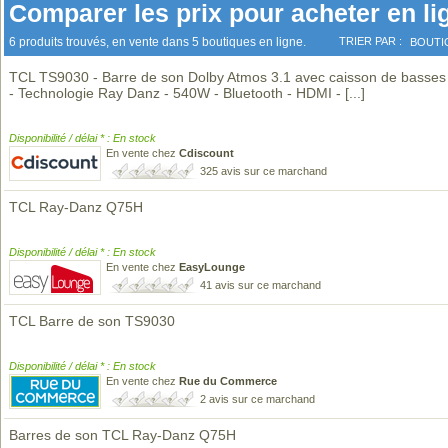
Comparer les prix pour acheter en li
6 produits trouvés, en vente dans 5 boutiques en ligne.
TRIER PAR :
BOUTI
TCL TS9030 - Barre de son Dolby Atmos 3.1 avec caisson de basses s
- Technologie Ray Danz - 540W - Bluetooth - HDMI -
[...]
Disponibilité / délai * : En stock
En vente chez
Cdiscount
325 avis sur ce marchand
TCL Ray-Danz Q75H
Disponibilité / délai * : En stock
En vente chez
EasyLounge
41 avis sur ce marchand
TCL Barre de son TS9030
Disponibilité / délai * : En stock
En vente chez
Rue du Commerce
2 avis sur ce marchand
Barres de son TCL Ray-Danz Q75H