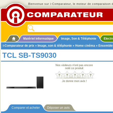
Bienvenue sur i-Comparateur, le moteur de comparaison de
Matériel informatique
Image, Son & Téléphonie
Elect
i-Comparateur de prix
»
Image, son & téléphonie
»
Home cinéma
»
Ensemble
TCL SB-TS9030
Nos visiteurs n'ont pas encore
noté ce produit
Je donne mon avis !
Comparer et acheter
Déposer un avis