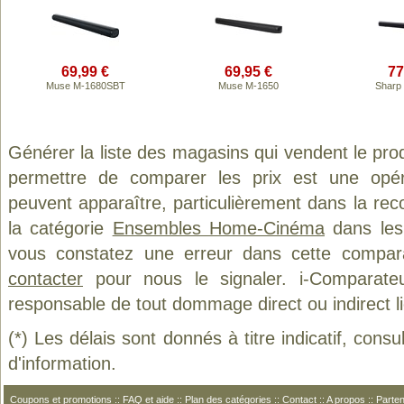
69,99 €
69,95 €
77
Muse M-1680SBT
Muse M-1650
Sharp
Générer la liste des magasins qui vendent le pro
permettre de comparer les prix est une opér
peuvent apparaître, particulièrement dans la re
la catégorie
Ensembles Home-Cinéma
dans les 
vous constatez une erreur dans cette compar
contacter
pour nous le signaler. i-Comparate
responsable de tout dommage direct ou indirect lié 
(*) Les délais sont donnés à titre indicatif, cons
d'information.
Coupons et promotions
::
FAQ et aide
::
Plan des catégories
::
Contact
::
A propos
::
Parten