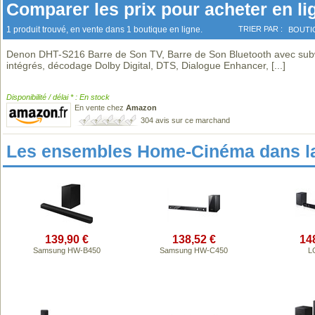
Comparer les prix pour acheter en li
1 produit trouvé, en vente dans 1 boutique en ligne.
TRIER PAR :
BOUTI
Denon DHT-S216 Barre de Son TV, Barre de Son Bluetooth avec su
intégrés, décodage Dolby Digital, DTS, Dialogue Enhancer,
[...]
Disponibilité / délai * : En stock
En vente chez
Amazon
304 avis sur ce marchand
Les ensembles Home-Cinéma dans l
139,90 €
138,52 €
14
Samsung HW-B450
Samsung HW-C450
L