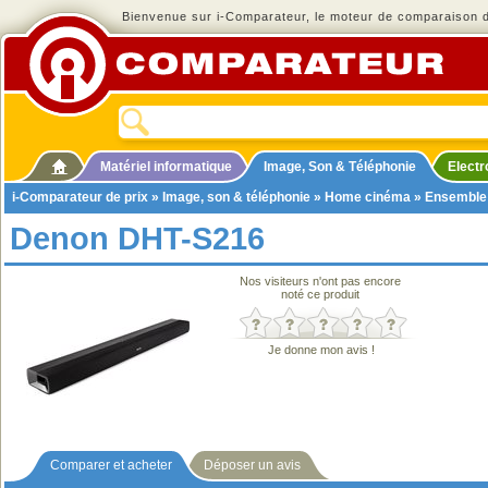
Bienvenue sur i-Comparateur, le moteur de comparaison de
Matériel informatique
Image, Son & Téléphonie
Elect
i-Comparateur de prix
»
Image, son & téléphonie
»
Home cinéma
»
Ensemble
Denon DHT-S216
Nos visiteurs n'ont pas encore
noté ce produit
Je donne mon avis !
Comparer et acheter
Déposer un avis