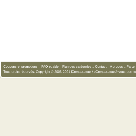
Coupons et promotions
::
FAQ et aide
::
Plan des catégories
::
Contact
::
A propos
::
Parten
Tous droits réservés. Copyright © 2003-2021 iComparateur / eComparateur® vous perme