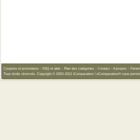
Coupons et promotions
::
FAQ et aide
::
Plan des catégories
::
Contact
::
A propos
::
Parten
Tous droits réservés. Copyright © 2003-2021 iComparateur / eComparateur® vous perme