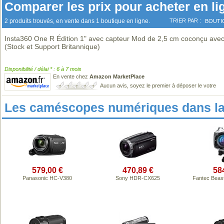
Comparer les prix pour acheter en li
2 produits trouvés, en vente dans 1 boutique en ligne.
TRIER PAR :
BOUTI
Insta360 One R Édition 1" avec capteur Mod de 2,5 cm coconçu avec
(Stock et Support Britannique)
Disponibilité / délai * : 6 à 7 mois
En vente chez
Amazon MarketPlace
Aucun avis, soyez le premier à déposer le votre
Les caméscopes numériques dans l
579,00 €
470,89 €
58
Panasonic HC-V380
Sony HDR-CX625
Fantec Beas