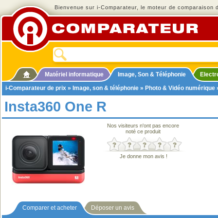
Bienvenue sur i-Comparateur, le moteur de comparaison de
Matériel informatique
Image, Son & Téléphonie
Elect
i-Comparateur de prix
»
Image, son & téléphonie
»
Photo & Vidéo numérique
Insta360 One R
Nos visiteurs n'ont pas encore
noté ce produit
Je donne mon avis !
Comparer et acheter
Déposer un avis