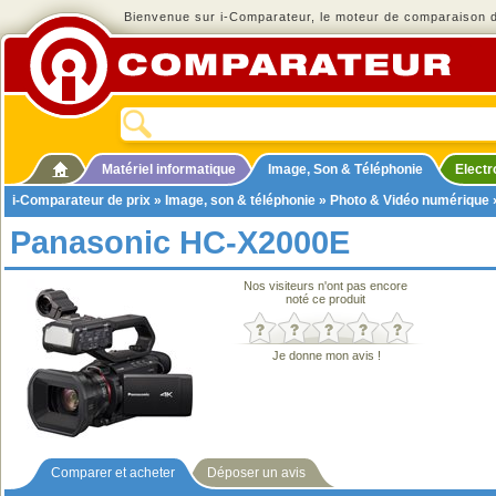
Bienvenue sur i-Comparateur, le moteur de comparaison de
Matériel informatique
Image, Son & Téléphonie
Elect
i-Comparateur de prix
»
Image, son & téléphonie
»
Photo & Vidéo numérique
Panasonic HC-X2000E
Nos visiteurs n'ont pas encore
noté ce produit
Je donne mon avis !
Comparer et acheter
Déposer un avis