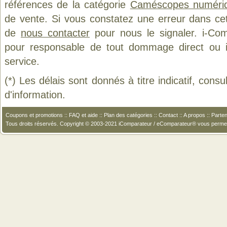
références de la catégorie
Caméscopes numéri
de vente. Si vous constatez une erreur dans ce
de
nous contacter
pour nous le signaler. i-Com
pour responsable de tout dommage direct ou indi
service.
(*) Les délais sont donnés à titre indicatif, cons
d'information.
Coupons et promotions
::
FAQ et aide
::
Plan des catégories
::
Contact
::
A propos
::
Parten
Tous droits réservés. Copyright © 2003-2021 iComparateur / eComparateur® vous perme