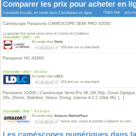
Comparer les prix pour acheter en li
3 produits trouvés, en vente dans 3 boutiques en ligne.
TRIER PAR :
BOUTI
Caméscope Panasonic CAMESCOPE SEMI PRO X2000
La garantie d'un achat réussi avec le Contrat de Confiance
Disponibilité / délai * : 24h
En vente chez
Darty
159 avis sur ce marchand
Panasonic HC-X2000
Disponibilité / délai * : En stock
En vente chez
LDLC
223 avis sur ce marchand
Panasonic X2000 | Caméscope Semi-Pro 4K (4K 60p, Zoom Optique 
24x, 25mm, Stabilisé, Viseur, Enreg. interne 4:2:2 10bit 4Kj,
[...]
Disponibilité / délai * : 8 à 9 jours
En vente chez
Amazon MarketPlace
Aucun avis, soyez le premier à déposer le votre
Les caméscopes numériques dans l