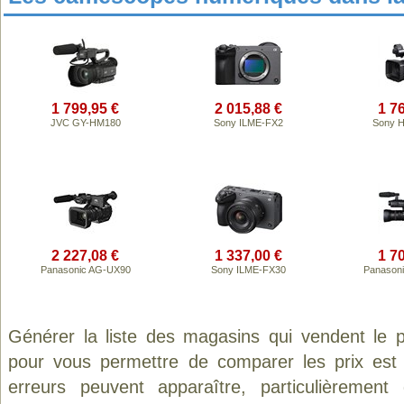
1 799,95 €
2 015,88 €
1 7
JVC GY-HM180
Sony ILME-FX2
Sony 
2 227,08 €
1 337,00 €
1 7
Panasonic AG-UX90
Sony ILME-FX30
Panason
Générer la liste des magasins qui vendent le 
pour vous permettre de comparer les prix est
erreurs peuvent apparaître, particulièremen