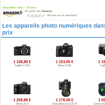
Disponibilité / délai * : En stock
En vente chez
Amazon
304 avis sur ce marchand
Les appareils photo numériques da
prix
1 108,88 €
1 103,00 €
1 1
Fujifilm X-S20
Nikon D780
Fuji
1 208,88 €
1 176,00 €
1 0
Nikon Z5 II
Sony Alpha 9 (ILCE-9)
Canon EO