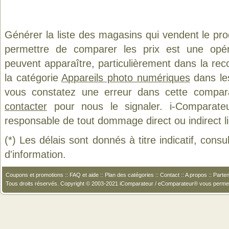
Générer la liste des magasins qui vendent le pr
permettre de comparer les prix est une opér
peuvent apparaître, particulièrement dans la re
la catégorie
Appareils photo numériques
dans les
vous constatez une erreur dans cette compar
contacter
pour nous le signaler. i-Comparate
responsable de tout dommage direct ou indirect lié 
(*) Les délais sont donnés à titre indicatif, cons
d'information.
Coupons et promotions
::
FAQ et aide
::
Plan des catégories
::
Contact
::
A propos
::
Parten
Tous droits réservés. Copyright © 2003-2021 iComparateur / eComparateur® vous perme