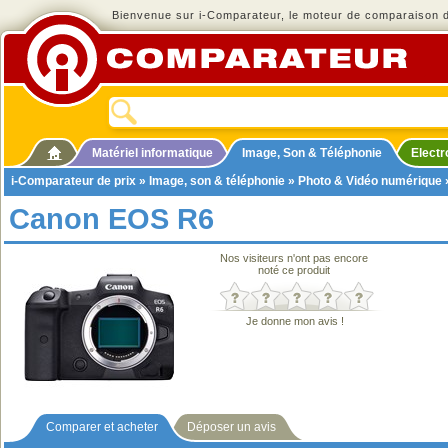
Bienvenue sur i-Comparateur, le moteur de comparaison de
Matériel informatique
Image, Son & Téléphonie
Elect
i-Comparateur de prix
»
Image, son & téléphonie
»
Photo & Vidéo numérique
Canon EOS R6
Nos visiteurs n'ont pas encore
noté ce produit
Je donne mon avis !
Comparer et acheter
Déposer un avis