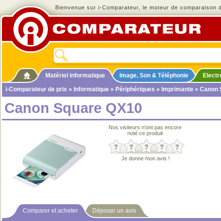
Bienvenue sur i-Comparateur, le moteur de comparaison de
Matériel informatique
Image, Son & Téléphonie
Elect
i-Comparateur de prix
»
Informatique
»
Périphériques
»
Imprimante
» Canon 
Canon Square QX10
Nos visiteurs n'ont pas encore
noté ce produit
Je donne mon avis !
Comparer et acheter
Déposer un avis