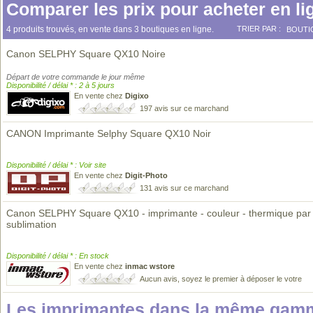
Comparer les prix pour acheter en li
4 produits trouvés, en vente dans 3 boutiques en ligne.
TRIER PAR :
BOUTI
Canon SELPHY Square QX10 Noire
Départ de votre commande le jour même
Disponibilité / délai * : 2 à 5 jours
En vente chez
Digixo
197 avis sur ce marchand
CANON Imprimante Selphy Square QX10 Noir
Disponibilité / délai * : Voir site
En vente chez
Digit-Photo
131 avis sur ce marchand
Canon SELPHY Square QX10 - imprimante - couleur - thermique par
sublimation
Disponibilité / délai * : En stock
En vente chez
inmac wstore
Aucun avis, soyez le premier à déposer le votre
Les imprimantes dans la même gamm