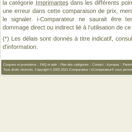
la catégorie
Imprimantes
dans les différents poi
une erreur dans cette comparaison de prix, mer
le signaler. i-Comparateur ne saurait être t
dommage direct ou indirect lié à l'utilisation de ce
(*) Les délais sont donnés à titre indicatif, cons
d'information.
Coupons et promotions
::
FAQ et aide
::
Plan des catégories
::
Contact
::
A propos
::
Parten
Tous droits réservés. Copyright © 2003-2021 iComparateur / eComparateur® vous perme