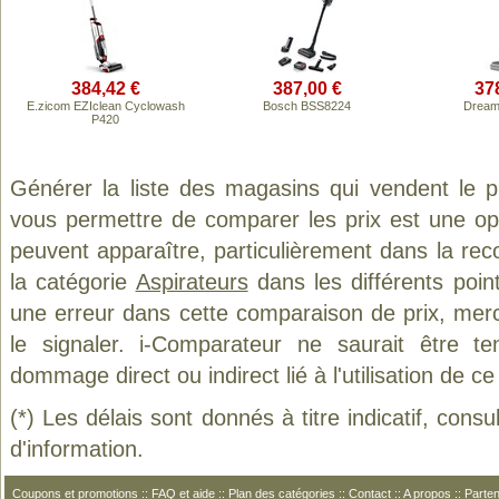
384,42 €
387,00 €
37
E.zicom EZIclean Cyclowash
Bosch BSS8224
Dream
P420
Générer la liste des magasins qui vendent le 
vous permettre de comparer les prix est une op
peuvent apparaître, particulièrement dans la re
la catégorie
Aspirateurs
dans les différents poin
une erreur dans cette comparaison de prix, mer
le signaler. i-Comparateur ne saurait être t
dommage direct ou indirect lié à l'utilisation de ce
(*) Les délais sont donnés à titre indicatif, cons
d'information.
Coupons et promotions
::
FAQ et aide
::
Plan des catégories
::
Contact
::
A propos
::
Parten