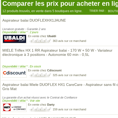
Comparer les prix pour acheter en li
12 produits trouvés, en vente dans 5 boutiques en ligne.
TRIER PAR :
BOUTI
Aspirateur balai DUOFLEXHX1JAUNE
Livraison gratuite - Garantie 2 ans
Disponibilité / délai * : 2 jours
En vente chez
Ubaldi
363 avis sur ce marchand
MIELE Triflex HX 1 RR Aspirateur balai - 170 W + 50 W - Variateur
électronique à 3 positions - Autonomie 60 min - 0,5L
Disponibilité / délai * : En stock
En vente chez
Cdiscount
325 avis sur ce marchand
Aspirateur balai Miele DUOFLEX HX1 CareCare - Aspirateur sans fil c
Gris Mat
La garantie d'un achat réussi avec le Contrat de Confiance
Disponibilité / délai * : Voir site
En vente chez
Darty
159 avis sur ce marchand