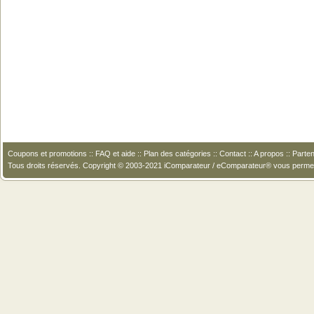
Coupons et promotions
::
FAQ et aide
::
Plan des catégories
::
Contact
::
A propos
::
Parten
Tous droits réservés. Copyright © 2003-2021 iComparateur / eComparateur® vous perme