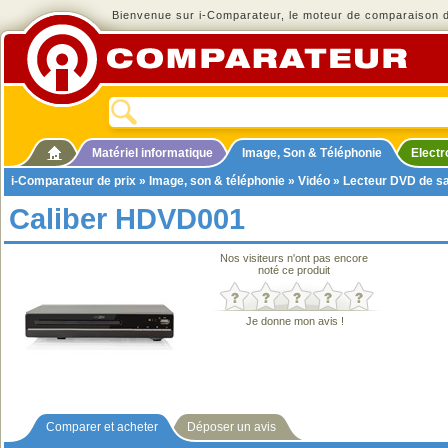
Bienvenue sur i-Comparateur, le moteur de comparaison de
Matériel informatique
Image, Son & Téléphonie
Elect
i-Comparateur de prix
»
Image, son & téléphonie
»
Vidéo
»
Lecteur DVD de s
Caliber HDVD001
Nos visiteurs n'ont pas encore
noté ce produit
Je donne mon avis !
Comparer et acheter
Déposer un avis