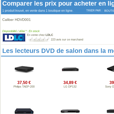
Comparer les prix pour acheter en li
1 produit trouvé, en vente dans 1 boutique en ligne.
TRIER PAR :
BOUTI
Caliber HDVD001
Disponibilité / délai * : En stock
En vente chez
LDLC
223 avis sur ce marchand
Les lecteurs DVD de salon dans la 
37,50 €
34,89 €
39
Philips TAEP-200
LG DP132
Sony 