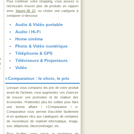
Pour continuer votre shopping, vous pouvez si
nécessaire trouver plus de produits en rapport
avec
Xiaomi Mi 10
, ou choisir une catégorie à
comparer ci-dessous
Audio & Vidéo portable
Audio / Hi-Fi
Home cinéma
Photo & Vidéo numérique
Téléphonie & GPS
s
Téléviseurs & Projecteurs
s
Vidéo
-
i-Comparateur : le choix, le prix
Lorsque vous comparez les prix de votre produit
avant de l'acheter, vous augmentez vos chances
de trouver une promotion et de réaliser des
économies. N'attendez plus les soldes pour faire
une bonne affaire ! i-Comparateur / e-
Comparateur vous permet d'accéder facilement
et en quelques clics aux catalogues de centaines
de revendeurs de matériel informatique, image,
son, téléphonie, électroménager, etc..
Pour faciliter votre achat, la technique de