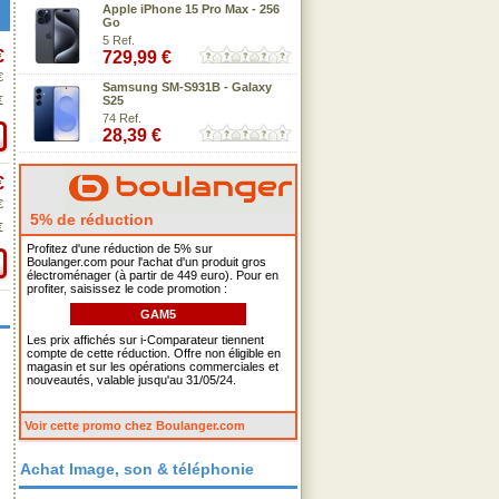
Apple iPhone 15 Pro Max - 256
Go
5 Ref.
€
729,99 €
€
Samsung SM-S931B - Galaxy
€
S25
74 Ref.
28,39 €
€
€
5% de réduction
€
Profitez d'une réduction de 5% sur
Boulanger.com pour l'achat d'un produit gros
électroménager (à partir de 449 euro). Pour en
profiter, saisissez le code promotion :
GAM5
Les prix affichés sur i-Comparateur tiennent
compte de cette réduction. Offre non éligible en
magasin et sur les opérations commerciales et
nouveautés, valable jusqu'au 31/05/24.
Voir cette promo chez Boulanger.com
Achat Image, son & téléphonie