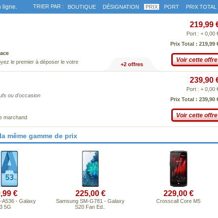
 ligne.
TRIER PAR :
BOUTIQUE
DÉSIGNATION
PRIX
PORT
PRIX TOTAL
219,99 
Port : + 0,00 
Prix Total : 219,99 
ace
Voir cette offre
yez le premier à déposer le votre
+2 offres
239,90 
Port : + 0,00 
eufs ou d'occasion
Prix Total : 239,90 
Voir cette offre
ce marchand
 la même gamme de prix
,99 €
225,00 €
229,00 €
A536 - Galaxy
Samsung SM-G781 - Galaxy
Crosscall Core M5
3 5G
S20 Fan Ed..