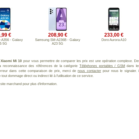
,99 €
208,90 €
233,00 €
A356 - Galaxy
Samsung SM-A236B - Galaxy
Doro Aurora A10
5 5G
A23 5G
t
Xiaomi Mi 10
pour vous permettre de comparer les prix est une opération complexe. De
 la reconnaissance des références de la catégorie
Téléphones portables / GSM
dans le
 erreur dans cette comparaison de prix, merci de
nous contacter
pour nous le signaler. i
ut dommage direct ou indirect lié à l'utilisation de ce service.
le site marchand pour plus d'information.