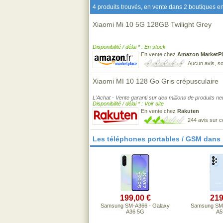
4 produits trouvés, en vente dans 2 boutiques en
Xiaomi Mi 10 5G 128GB Twilight Grey
Disponibilité / délai * : En stock
En vente chez
Amazon MarketPl
Aucun avis, so
Xiaomi MI 10 128 Go Gris crépusculaire
L'Achat - Vente garanti sur des millions de produits n
Disponibilité / délai * : Voir site
En vente chez
Rakuten
244 avis sur 
Les téléphones portables / GSM dans
199,00 €
219
Samsung SM-A366 - Galaxy
Samsung SM-
A36 5G
A5