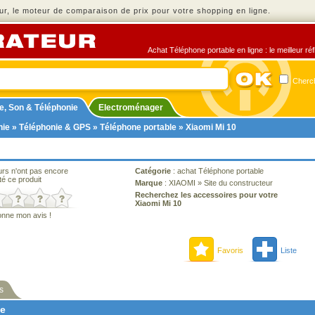
r, le moteur de comparaison de prix pour votre shopping en ligne.
Achat Téléphone portable en ligne : le meilleur ré
Cherch
e, Son & Téléphonie
Electroménager
nie
»
Téléphonie & GPS
»
Téléphone portable
» Xiaomi Mi 10
urs n'ont pas encore
Catégorie
:
achat Téléphone portable
té ce produit
Marque
:
XIAOMI
»
Site du constructeur
Recherchez les accessoires pour votre
Xiaomi Mi 10
onne mon avis !
Favoris
Liste
s
ne