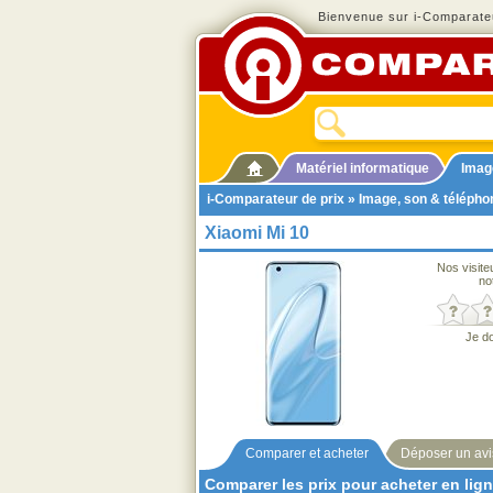
Bienvenue sur i-Comparateu
Matériel informatique
Imag
i-Comparateur de prix
»
Image, son & télépho
Xiaomi Mi 10
Nos visite
no
Je d
Comparer et acheter
Déposer un avi
Comparer les prix pour acheter en lig