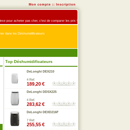
Mon compte
::
Inscription
flexe pour acheter pas cher, c'est de comparer les prix !
er dans les Déshumidificateurs
Top Déshumidificateurs
DeLonghi DEX210
4 Ref.
189,20 €
DeLonghi DDSX225
4 Ref.
283,62 €
DeLonghi DEXD216F
7 Ref.
255,55 €