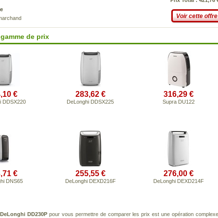
Prix Total : 421,76 
e
Voir cette offre
 marchand
 gamme de prix
,10 €
283,62 €
316,29 €
i DDSX220
DeLonghi DDSX225
Supra DU122
,71 €
255,55 €
276,00 €
hi DNS65
DeLonghi DEXD216F
DeLonghi DEXD214F
t
DeLonghi DD230P
pour vous permettre de comparer les prix est une opération complexe