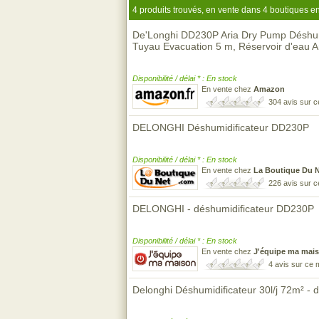
4 produits trouvés, en vente dans 4 boutiques en
De'Longhi DD230P Aria Dry Pump Déshumid
Tuyau Evacuation 5 m, Réservoir d'eau 
Disponibilité / délai * : En stock
En vente chez
Amazon
304 avis sur 
DELONGHI Déshumidificateur DD230P
Disponibilité / délai * : En stock
En vente chez
La Boutique Du 
226 avis sur 
DELONGHI - déshumidificateur DD230P
Disponibilité / délai * : En stock
En vente chez
J'équipe ma mai
4 avis sur ce
Delonghi Déshumidificateur 30l/j 72m² 