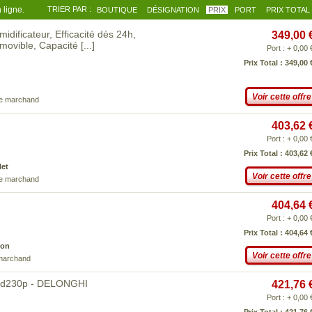
 ligne.
TRIER PAR :
BOUTIQUE
DÉSIGNATION
PRIX
PORT
PRIX TOTAL
ificateur, Efficacité dès 24h,
349,00 
Amovible, Capacité
[...]
Port : + 0,00 
Prix Total : 349,00 
Voir cette offre
ce marchand
403,62 
Port : + 0,00 
Prix Total : 403,62 
Net
Voir cette offre
ce marchand
404,64 
Port : + 0,00 
Prix Total : 404,64 
son
Voir cette offre
 marchand
- dd230p - DELONGHI
421,76 
Port : + 0,00 