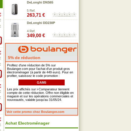
DeLonghi DNS65
5 Ref.
€
263,71 €
€
DeLonghi DD230P
€
4 Ref.
349,00 €
€
5% de réduction
€
€
Profitez d'une réduction de 5% sur
Boulanger.com pour l'achat d'un produit gros
électroménager (à partir de 449 euro). Pour en
profiter, saisissez le code promotion :
GAM5
€
Les prix affichés sur i-Comparateur tiennent
€
compte de cette réduction. Offre non éligible en
magasin et sur les opérations commerciales et
€
nouveautés, valable jusqu'au 31/05/24.
Voir cette promo chez Boulanger.com
€
Achat Electroménager
€