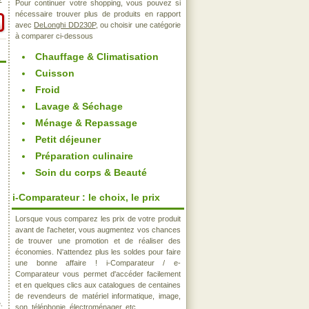
€
Pour continuer votre shopping, vous pouvez si
nécessaire trouver plus de produits en rapport
avec
DeLonghi DD230P
, ou choisir une catégorie
à comparer ci-dessous
Chauffage & Climatisation
Cuisson
Froid
Lavage & Séchage
Ménage & Repassage
Petit déjeuner
Préparation culinaire
Soin du corps & Beauté
i-Comparateur : le choix, le prix
Lorsque vous comparez les prix de votre produit
avant de l'acheter, vous augmentez vos chances
de trouver une promotion et de réaliser des
économies. N'attendez plus les soldes pour faire
une bonne affaire ! i-Comparateur / e-
Comparateur vous permet d'accéder facilement
et en quelques clics aux catalogues de centaines
de revendeurs de matériel informatique, image,
.
son, téléphonie, électroménager, etc..