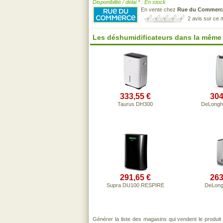
Disponibilité / délai * : En stock
En vente chez
Rue du Commerc
2 avis sur ce
Les déshumidificateurs dans la même
333,55 €
304
Taurus DH300
DeLongh
291,65 €
263
Supra DU100 RESPIRE
DeLong
Générer la liste des magasins qui vendent le produi