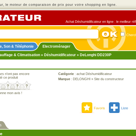
r, le moteur de comparaison de prix pour votre shopping en ligne.
Achat Déshumidificateur en ligne : le meilleur ré
Cherch
e, Son & Téléphonie
Electroménager
auffage & Climatisation
»
Déshumidificateur
» DeLonghi DD230P
urs n'ont pas encore
Catégorie
:
achat Déshumidificateur
té ce produit
Marque
:
DELONGHI
»
Site du constructeur
onne mon avis !
Favoris
Liste
s
ne