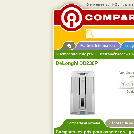
Bienvenue sur i-Comparateu
Matériel informatique
Imag
i-Comparateur de prix
»
Electroménager
»
Ch
DeLonghi DD230P
Nos visite
no
Je d
Comparer et acheter
Déposer un avi
Comparer les prix pour acheter en lig