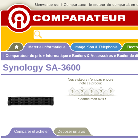
Bienvenue sur i-Comparateur, le moteur de comparaison de
Matériel informatique
Image, Son & Téléphonie
Elect
i-Comparateur de prix
»
Informatique
»
Boîtiers & Accessoires
»
Boîtier de d
Synology SA-3600
Nos visiteurs n'ont pas encore
noté ce produit
Je donne mon avis !
Comparer et acheter
Déposer un avis