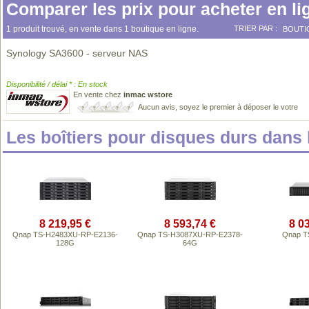
Comparer les prix pour acheter en li
1 produit trouvé, en vente dans 1 boutique en ligne.
TRIER PAR :
BOUTI
Synology SA3600 - serveur NAS
Disponibilité / délai * : En stock
En vente chez
inmac wstore
Aucun avis, soyez le premier à déposer le votre
Les boîtiers pour disques durs dan
8 219,95 €
8 593,74 €
8 0
Qnap TS-H2483XU-RP-E2136-
Qnap TS-H3087XU-RP-E2378-
Qnap T
128G
64G