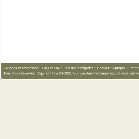
Coupons et promotions
::
FAQ et aide
::
Plan des catégories
::
Contact
::
A propos
::
Parten
Tous droits réservés. Copyright © 2003-2021 iComparateur / eComparateur® vous perme