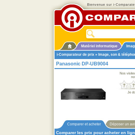
Bienvenue sur i-Comparateu
Matériel informatique
Imag
i-Comparateur de prix
»
Image, son & télépho
Panasonic DP-UB9004
Nos visite
no
Je d
Comparer et acheter
Déposer un avi
Comparer les prix pour acheter en lig