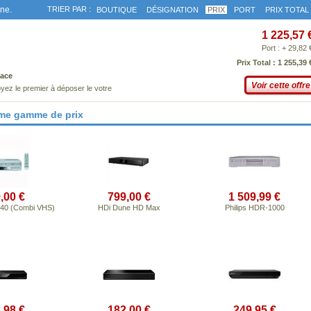
gne.
TRIER PAR :
BOUTIQUE
DÉSIGNATION
PRIX
PORT
PRIX TOTAL
1 225,57 
Port : + 29,82 
Prix Total : 1 255,39 
ace
Voir cette offre
yez le premier à déposer le votre
ême gamme de prix
,00 €
799,00 €
1 509,99 €
40 (Combi VHS)
HDi Dune HD Max
Philips HDR-1000
,98 €
182,00 €
249,95 €