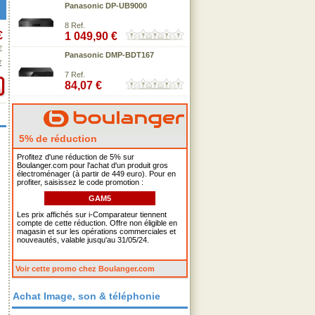
Panasonic DP-UB9000
8 Ref.
€
1 049,90 €
€
Panasonic DMP-BDT167
€
7 Ref.
84,07 €
5% de réduction
Profitez d'une réduction de 5% sur
Boulanger.com pour l'achat d'un produit gros
électroménager (à partir de 449 euro). Pour en
profiter, saisissez le code promotion :
GAM5
Les prix affichés sur i-Comparateur tiennent
compte de cette réduction. Offre non éligible en
magasin et sur les opérations commerciales et
nouveautés, valable jusqu'au 31/05/24.
Voir cette promo chez Boulanger.com
Achat Image, son & téléphonie