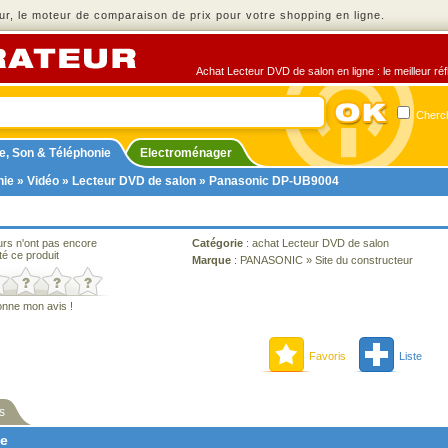
r, le moteur de comparaison de prix pour votre shopping en ligne.
Achat Lecteur DVD de salon en ligne : le meilleur ré
Cherch
e, Son & Téléphonie
Electroménager
nie
»
Vidéo
»
Lecteur DVD de salon
» Panasonic DP-UB9004
urs n'ont pas encore
Catégorie
:
achat Lecteur DVD de salon
té ce produit
Marque
:
PANASONIC
»
Site du constructeur
onne mon avis !
Favoris
Liste
s
ne