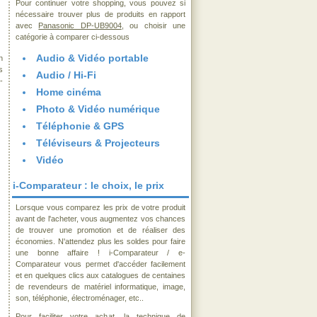
Pour continuer votre shopping, vous pouvez si
nécessaire trouver plus de produits en rapport
avec
Panasonic DP-UB9004
, ou choisir une
catégorie à comparer ci-dessous
Audio & Vidéo portable
n
s
Audio / Hi-Fi
-
Home cinéma
Photo & Vidéo numérique
Téléphonie & GPS
Téléviseurs & Projecteurs
Vidéo
i-Comparateur : le choix, le prix
Lorsque vous comparez les prix de votre produit
avant de l'acheter, vous augmentez vos chances
de trouver une promotion et de réaliser des
économies. N'attendez plus les soldes pour faire
une bonne affaire ! i-Comparateur / e-
Comparateur vous permet d'accéder facilement
et en quelques clics aux catalogues de centaines
de revendeurs de matériel informatique, image,
son, téléphonie, électroménager, etc..
Pour faciliter votre achat, la technique de