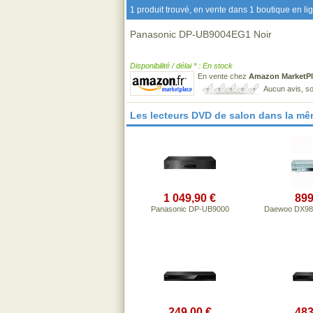
1 produit trouvé, en vente dans 1 boutique en li
Panasonic DP-UB9004EG1 Noir
Disponibilité / délai * : En stock
En vente chez
Amazon MarketPl
Aucun avis, so
Les lecteurs DVD de salon dans la m
1 049,90 €
899
Panasonic DP-UB9000
Daewoo DX98
249,00 €
483