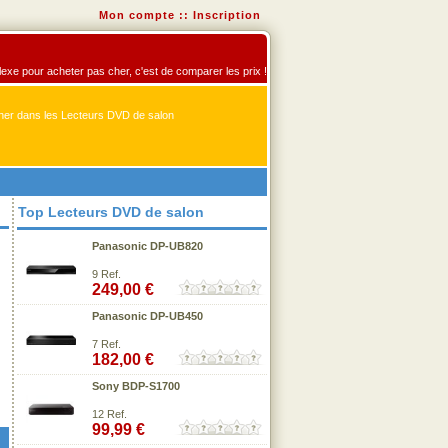
Mon compte
::
Inscription
flexe pour acheter pas cher, c'est de comparer les prix !
er dans les Lecteurs DVD de salon
Top Lecteurs DVD de salon
Panasonic DP-UB820
9 Ref.
249,00 €
Panasonic DP-UB450
7 Ref.
182,00 €
Sony BDP-S1700
12 Ref.
99,99 €