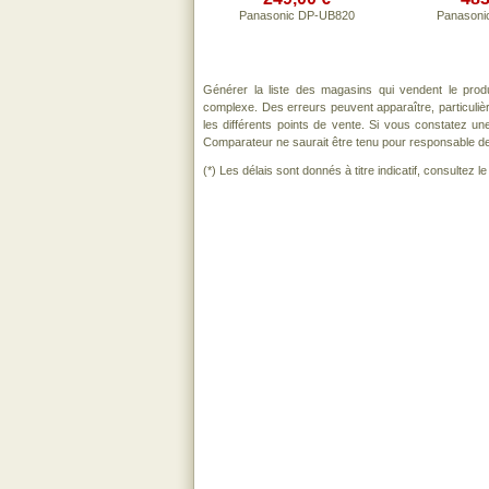
Panasonic DP-UB820
Panasoni
Générer la liste des magasins qui vendent le prod
complexe. Des erreurs peuvent apparaître, particuli
les différents points de vente. Si vous constatez u
Comparateur ne saurait être tenu pour responsable de to
(*) Les délais sont donnés à titre indicatif, consultez 