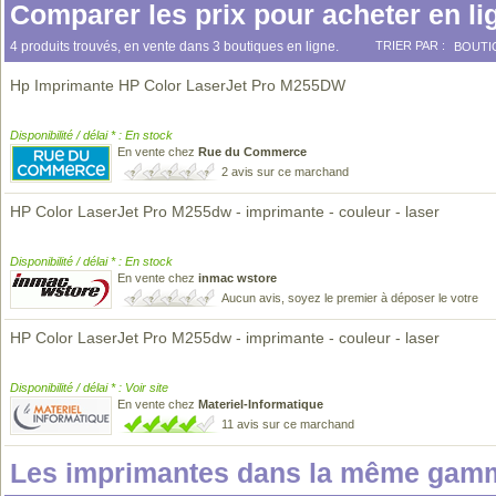
Comparer les prix pour acheter en li
4 produits trouvés, en vente dans 3 boutiques en ligne.
TRIER PAR :
BOUTI
Hp Imprimante HP Color LaserJet Pro M255DW
Disponibilité / délai * : En stock
En vente chez
Rue du Commerce
2 avis sur ce marchand
HP Color LaserJet Pro M255dw - imprimante - couleur - laser
Disponibilité / délai * : En stock
En vente chez
inmac wstore
Aucun avis, soyez le premier à déposer le votre
HP Color LaserJet Pro M255dw - imprimante - couleur - laser
Disponibilité / délai * : Voir site
En vente chez
Materiel-Informatique
11 avis sur ce marchand
Les imprimantes dans la même gamm