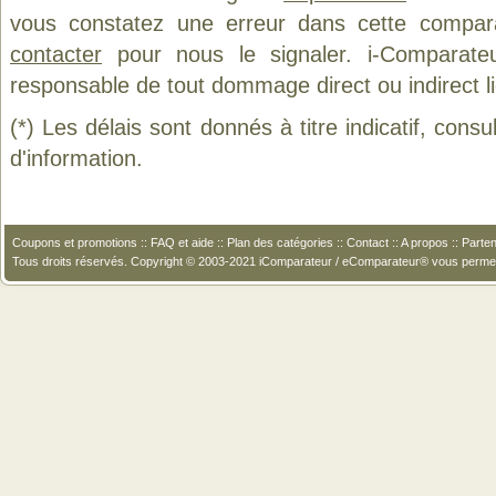
vous constatez une erreur dans cette compar
contacter
pour nous le signaler. i-Comparate
responsable de tout dommage direct ou indirect lié 
(*) Les délais sont donnés à titre indicatif, cons
d'information.
Coupons et promotions
::
FAQ et aide
::
Plan des catégories
::
Contact
::
A propos
::
Parten
Tous droits réservés. Copyright © 2003-2021 iComparateur / eComparateur® vous perme