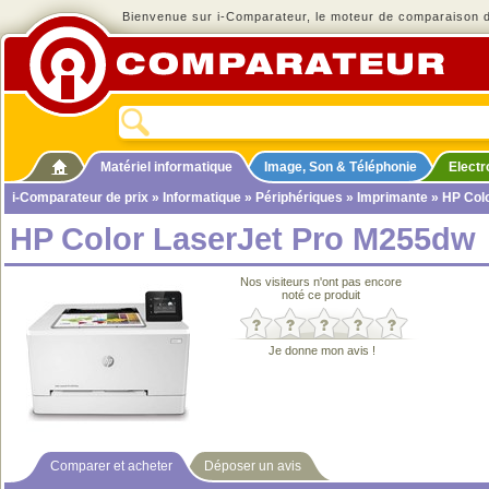
Bienvenue sur i-Comparateur, le moteur de comparaison de
Matériel informatique
Image, Son & Téléphonie
Elect
i-Comparateur de prix
»
Informatique
»
Périphériques
»
Imprimante
» HP Col
HP Color LaserJet Pro M255dw
Nos visiteurs n'ont pas encore
noté ce produit
Je donne mon avis !
Comparer et acheter
Déposer un avis