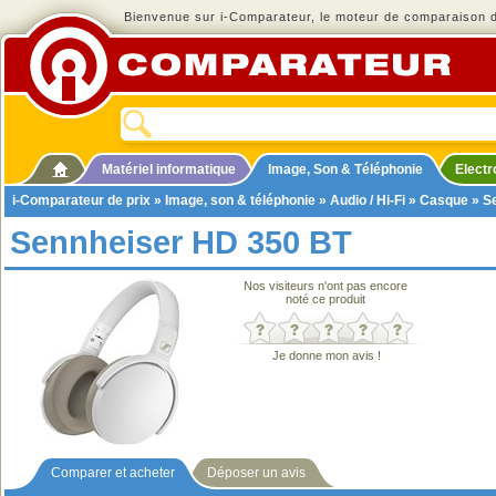
Bienvenue sur i-Comparateur, le moteur de comparaison de
Matériel informatique
Image, Son & Téléphonie
Elect
i-Comparateur de prix
»
Image, son & téléphonie
»
Audio / Hi-Fi
»
Casque
» S
Sennheiser HD 350 BT
Nos visiteurs n'ont pas encore
noté ce produit
Je donne mon avis !
Comparer et acheter
Déposer un avis