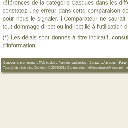
références de la catégorie
Casques
dans les diff
constatez une erreur dans cette comparaison de
pour nous le signaler. i-Comparateur ne saurait
tout dommage direct ou indirect lié à l'utilisation 
(*) Les délais sont donnés à titre indicatif, cons
d'information.
Coupons et promotions
::
FAQ et aide
::
Plan des catégories
::
Contact
::
A propos
::
Parten
Tous droits réservés. Copyright © 2003-2021 iComparateur / eComparateur® vous perme