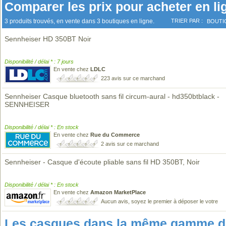
Comparer les prix pour acheter en li
3 produits trouvés, en vente dans 3 boutiques en ligne.
TRIER PAR :
BOUTI
Sennheiser HD 350BT Noir
Disponibilité / délai * : 7 jours
En vente chez
LDLC
223 avis sur ce marchand
Sennheiser Casque bluetooth sans fil circum-aural - hd350btblack -
SENNHEISER
Disponibilité / délai * : En stock
En vente chez
Rue du Commerce
2 avis sur ce marchand
Sennheiser - Casque d'écoute pliable sans fil HD 350BT, Noir
Disponibilité / délai * : En stock
En vente chez
Amazon MarketPlace
Aucun avis, soyez le premier à déposer le votre
Les casques dans la même gamme de