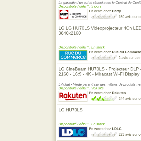
La garantie d'un achat réussi avec le Contrat de Conf
Disponibilité / délai * : 5 jours
En vente chez
Darty
159 avis sur 
LG LG HU70LS Videoprojecteur 4Ch LED
3840x2160
Disponibilité / délai * : En stock
En vente chez
Rue du Commerc
2 avis sur ce
LG CineBeam HU70LS - Projecteur DLP -
2160 - 16:9 - 4K - Miracast Wi-Fi Display 
L'Achat - Vente garanti sur des millions de produits n
Disponibilité / délai * : Voir site
En vente chez
Rakuten
244 avis sur 
LG HU70LS
Disponibilité / délai * : En stock
En vente chez
LDLC
223 avis sur 