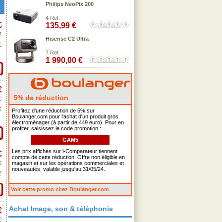
Philips NeoPix 200
4 Ref.
€
135,99 €
€
Hisense C2 Ultra
€
7 Ref.
1 990,00 €
€
5% de réduction
€
€
Profitez d'une réduction de 5% sur
Boulanger.com pour l'achat d'un produit gros
électroménager (à partir de 449 euro). Pour en
profiter, saisissez le code promotion :
GAM5
Les prix affichés sur i-Comparateur tiennent
€
compte de cette réduction. Offre non éligible en
€
magasin et sur les opérations commerciales et
nouveautés, valable jusqu'au 31/05/24.
€
Voir cette promo chez Boulanger.com
Achat Image, son & téléphonie
€
€