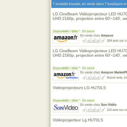
7 produits trouvés, en vente dans 7 boutiques en
LG CineBeam Vidéoprojecteur LED HU7
UHD 2160p, projection entre 60'~140', w
Disponibilité / délai * : En stock
En vente chez
Amazon
304 avis sur 
LG CineBeam Vidéoprojecteur LED HU7
UHD 2160p, projection entre 60'~140', w
Disponibilité / délai * : En stock
En vente chez
Amazon MarketPl
Aucun avis, so
Vidéoprojecteurs LG HU70LS
Disponibilité / délai * : En stock
En vente chez
Son-Vidéo
110 avis sur 
Vidéoprojecteur Lg HU70LS