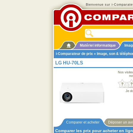
Bienvenue sur i-Comparateu
Matériel informatique
Imag
i-Comparateur de prix
»
Image, son & télépho
LG HU-70LS
Nos visite
no
Je d
Comparer et acheter
Déposer un avi
Comparer les prix pour acheter en lig