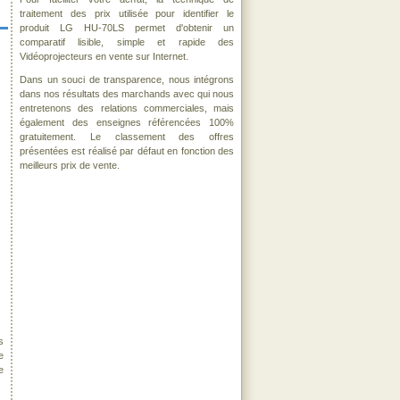
traitement des prix utilisée pour identifier le
produit LG HU-70LS permet d'obtenir un
comparatif lisible, simple et rapide des
Vidéoprojecteurs en vente sur Internet.
Dans un souci de transparence, nous intégrons
dans nos résultats des marchands avec qui nous
entretenons des relations commerciales, mais
également des enseignes référencées 100%
gratuitement. Le classement des offres
présentées est réalisé par défaut en fonction des
meilleurs prix de vente.
s
e
e