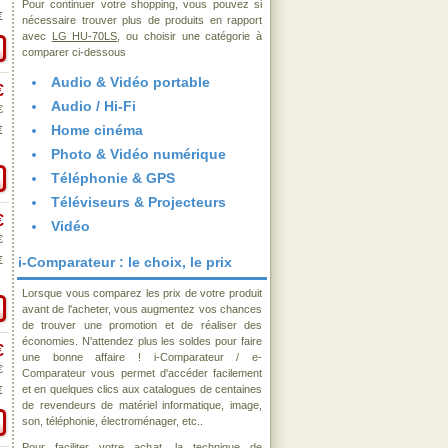
Pour continuer votre shopping, vous pouvez si
€
nécessaire trouver plus de produits en rapport
avec
LG HU-70LS
, ou choisir une catégorie à
comparer ci-dessous
Audio & Vidéo portable
€
Audio / Hi-Fi
€
Home cinéma
€
Photo & Vidéo numérique
Téléphonie & GPS
Téléviseurs & Projecteurs
€
Vidéo
€
€
i-Comparateur : le choix, le prix
Lorsque vous comparez les prix de votre produit
avant de l'acheter, vous augmentez vos chances
de trouver une promotion et de réaliser des
économies. N'attendez plus les soldes pour faire
€
une bonne affaire ! i-Comparateur / e-
€
Comparateur vous permet d'accéder facilement
et en quelques clics aux catalogues de centaines
€
de revendeurs de matériel informatique, image,
son, téléphonie, électroménager, etc..
Pour faciliter votre achat, la technique de