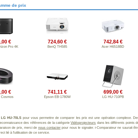
amme de prix
,00 €
724,60 €
742,84 €
izon Pro 4K
BenQ TH585
Acer H6518BD
,00 €
741,11 €
699,00 €
a Cosmos
Epson EB-1780W
LG HU-710PB
t
LG HU-70LS
pour vous permettre de comparer les prix est une opération complexe. De
 reconnaissance des références de la catégorie
Vidéoprojecteurs
dans les différents points d
araison de prix, merci de
nous contacter
pour nous le signaler. i-Comparateur ne saurait êtr
 lié à l'utilisation de ce service.