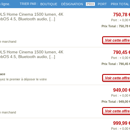
 ligne.
TRIER PAR :
BOUTIQUE
DÉSIGNATION
PRIX
PORT
PRIX TOTAL
0LS Home Cinema 1500 lumen, 4K
750,78 
ebOS 4.5, Bluetooth audio,
[...]
Port : + 0,00 
Prix Total : 750,78 
Voir cette offre
ce marchand
0LS Home Cinema 1500 lumen, 4K
790,45 
ebOS 4.5, Bluetooth audio,
[...]
Port : + 0,00 
Prix Total : 790,45 
ace
Voir cette offre
yez le premier à déposer le votre
949,00 
Port : + 0,00 
Prix Total : 949,00 
Voir cette offre
ce marchand
999,99 
Port : + 0,00 