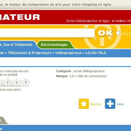
r, le moteur de comparaison de prix pour votre shopping en ligne.
Achat Vidéoprojecteur en ligne : le meilleur ré
Cherch
e, Son & Téléphonie
Electroménager
nie
»
Téléviseurs & Projecteurs
»
Vidéoprojecteur
» LG HU-70LS
urs n'ont pas encore
Catégorie
:
achat Vidéoprojecteur
té ce produit
Marque
:
LG
»
Site du constructeur
onne mon avis !
Favoris
Liste
s
ne