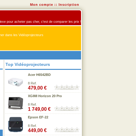
Mon compte
::
Inscription
flexe pour acheter pas cher, c'est de comparer les prix !
er dans les Vidéoprojecteurs
Top Vidéoprojecteurs
Acer H6542BD
8 Ref.
479,00 €
XGIMI Horizon 20 Pro
8 Ref.
1 749,00 €
Epson EF-22
8 Ref.
449,00 €