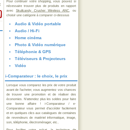
Pour continuer votre shopping, vous pouvez si
€
nécessaire trouver plus de produits en rapport
avec
Skullcandy Crusher Wireless ANC
, ou
choisir une catégorie à comparer ci-dessous
Audio & Vidéo portable
Audio / Hi-Fi
Home cinéma
Photo & Vidéo numérique
Téléphonie & GPS
Téléviseurs & Projecteurs
Vidéo
i-Comparateur : le choix, le prix
Lorsque vous comparez les prix de votre produit
avant de l'acheter, vous augmentez vos chances
de trouver une promotion et de réaliser des
économies. N'attendez plus les soldes pour faire
une bonne affaire ! i-Comparateur / e-
Comparateur vous permet d'accéder facilement
et en quelques clics aux catalogues de centaines
de revendeurs de matériel informatique, image,
son, téléphonie, électroménager, etc..
Pour faciliter votre achat, la technique de