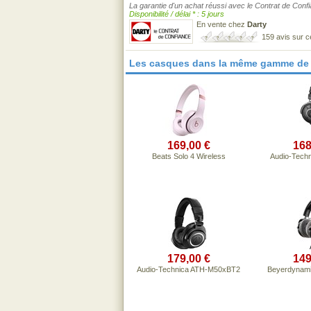
La garantie d'un achat réussi avec le Contrat de Conf
Disponibilité / délai * : 5 jours
En vente chez
Darty
159 avis sur 
Les casques dans la même gamme de 
169,00 €
168
Beats Solo 4 Wireless
Audio-Tech
179,00 €
149
Audio-Technica ATH-M50xBT2
Beyerdynami