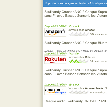
11 produits trouvés, en vente dans 4 boutiques e
Skullcandy Crusher ANC 2 Casque Supra-A
sans Fil avec Basses Sensorielles, Auton
Disponibilité / délai * : En stock
En vente chez
Amazon
304 avis sur 
Skullcandy Crusher ANC 2 Casque Bluet
L'Achat - Vente garanti sur des millions de produits n
Disponibilité / délai * : Voir site
En vente chez
Rakuten
244 avis sur 
Skullcandy Crusher ANC 2 Casque Supra-A
sans Fil avec Basses Sensorielles, Auton
Disponibilité / délai * : En stock
En vente chez
Amazon MarketPl
Aucun avis, so
Casque audio Skullcandy CRUSHER AN