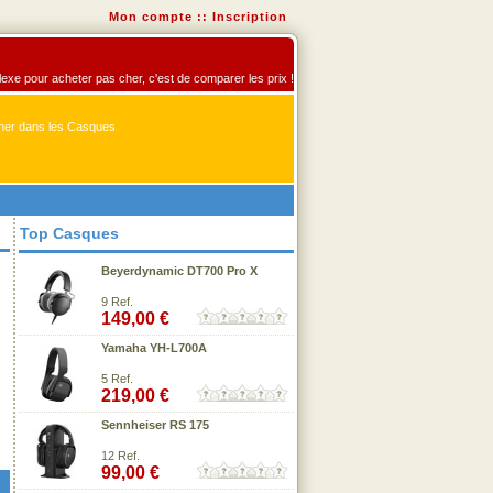
Mon compte
::
Inscription
flexe pour acheter pas cher, c'est de comparer les prix !
er dans les Casques
Top Casques
Beyerdynamic DT700 Pro X
9 Ref.
149,00 €
Yamaha YH-L700A
5 Ref.
219,00 €
Sennheiser RS 175
12 Ref.
99,00 €