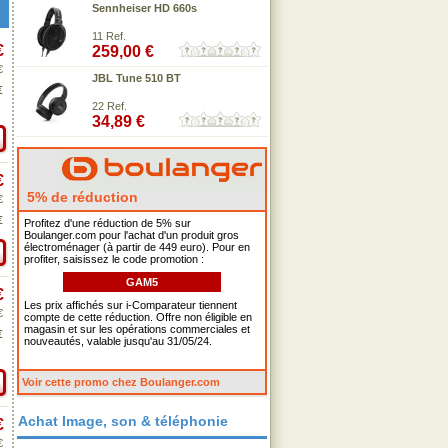
Sennheiser HD 660s
11 Ref.
€
259,00 €
€
JBL Tune 510 BT
€
22 Ref.
34,89 €
€
5% de réduction
€
€
Profitez d'une réduction de 5% sur
Boulanger.com pour l'achat d'un produit gros
électroménager (à partir de 449 euro). Pour en
profiter, saisissez le code promotion :
GAM5
€
Les prix affichés sur i-Comparateur tiennent
€
compte de cette réduction. Offre non éligible en
magasin et sur les opérations commerciales et
€
nouveautés, valable jusqu'au 31/05/24.
Voir cette promo chez Boulanger.com
Achat Image, son & téléphonie
€
€