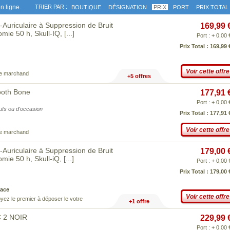
n ligne.
TRIER PAR :
BOUTIQUE
DÉSIGNATION
PRIX
PORT
PRIX TOTAL
uriculaire à Suppression de Bruit
169,99 
omie 50 h, Skull-IQ,
[...]
Port : + 0,00 
Prix Total : 169,99 
Voir cette offre
ce marchand
+5 offres
ooth Bone
177,91 
Port : + 0,00 
eufs ou d'occasion
Prix Total : 177,91 
Voir cette offre
ce marchand
uriculaire à Suppression de Bruit
179,00 
omie 50 h, Skull-iQ,
[...]
Port : + 0,00 
Prix Total : 179,00 
ace
Voir cette offre
yez le premier à déposer le votre
+1 offre
C 2 NOIR
229,99 
Port : + 0,00 