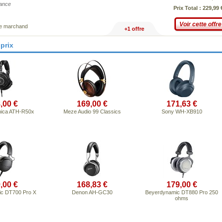
iance
Prix Total : 229,99 
Voir cette offre
ce marchand
+1 offre
prix
,00 €
169,00 €
171,63 €
nica ATH-R50x
Meze Audio 99 Classics
Sony WH-XB910
,00 €
168,83 €
179,00 €
c DT700 Pro X
Denon AH-GC30
Beyerdynamic DT880 Pro 250
ohms