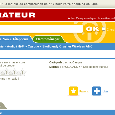
r, le moteur de comparaison de prix pour votre shopping en ligne.
Achat Casque en ligne : le meilleur ré
Cherch
e, Son & Téléphonie
Electroménager
nie
»
Audio / Hi-Fi
»
Casque
» Skullcandy Crusher Wireless ANC
urs n'ont pas encore
Catégorie
:
achat Casque
té ce produit
Marque
:
SKULLCANDY
»
Site du constructeur
onne mon avis !
Favoris
Liste
s
ne