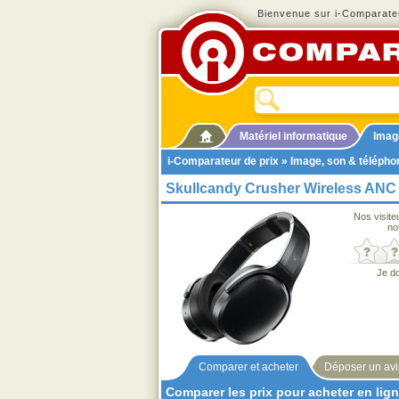
Bienvenue sur i-Comparateu
Matériel informatique
Imag
i-Comparateur de prix
»
Image, son & télépho
Skullcandy Crusher Wireless ANC
Nos visite
no
Je d
Comparer et acheter
Déposer un avi
Comparer les prix pour acheter en lig