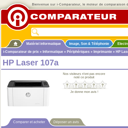
Bienvenue sur i-Comparateur, le moteur de comparaison de
Matériel informatique
Image, Son & Téléphonie
Elect
i-Comparateur de prix
»
Informatique
»
Périphériques
»
Imprimante
» HP Las
HP Laser 107a
Nos visiteurs n'ont pas encore
noté ce produit
Je donne mon avis !
Comparer et acheter
Déposer un avis