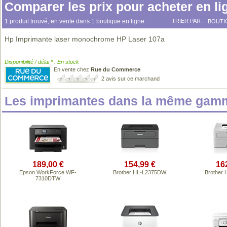
Comparer les prix pour acheter en li
1 produit trouvé, en vente dans 1 boutique en ligne.
TRIER PAR :
BOUTI
Hp Imprimante laser monochrome HP Laser 107a
Disponibilité / délai * : En stock
En vente chez
Rue du Commerce
2 avis sur ce marchand
Les imprimantes dans la même gamm
189,00 €
154,99 €
16
Epson WorkForce WF-
Brother HL-L2375DW
Brother
7310DTW