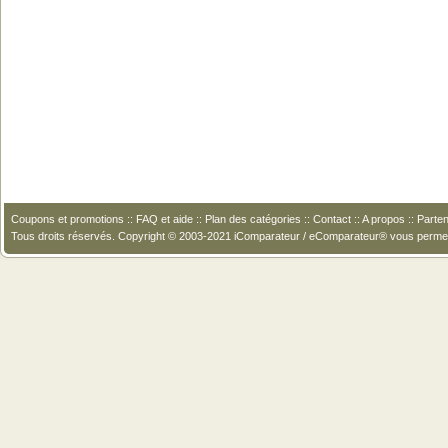
Coupons et promotions
::
FAQ et aide
::
Plan des catégories
::
Contact
::
A propos
::
Parten
Tous droits réservés. Copyright © 2003-2021 iComparateur / eComparateur® vous perme