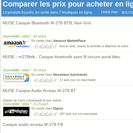
Comparer les prix pour acheter en li
13 produits trouvés, en vente dans 7 boutiques en ligne.
TRIER PAR :
BOUTI
MUSE Casque Bluetooth M-278 BTB, Noir-Gris
Disponibilité / délai * : En stock
En vente chez
Amazon MarketPlace
Aucun avis, soyez le premier à déposer le votre
MUSE - m278btb - Casque bluetooth sans fil circum-aural bleu
Disponibilité / délai * : En stock
En vente chez
Nouveaux marchands
17 avis sur ce marchand
MUSE Casque Audio Arceau M-278 BT
Départ de votre commande le jour même
Disponibilité / délai * : 2 à 5 jours
En vente chez
Digixo
197 avis sur ce marchand
Casque audio arceau M-278 FB