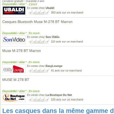
Livraison gratuite - Garantie 2 ans
Disponibilité / délai * : 2 jours
En vente chez
Ubaldi
363 avis sur ce marchand
Casques Bluetooth Muse M-278 BT Marron
Disponibilité / délai * : En stock
En vente chez
Son-Vidéo
110 avis sur ce marchand
Muse M-278 BT Marron
Disponibilité / délai * : En stock
En vente chez
EasyLounge
41 avis sur ce marchand
MUSE M 278 BT
Disponibilité / délai * : En stock
En vente chez
La Boutique Du Net
226 avis sur ce marchand
Les casques dans la même gamme de