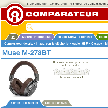
Bienvenue sur i-Comparateur, le moteur de comparaison de
Matériel informatique
Image, Son & Téléphonie
Elect
i-Comparateur de prix
»
Image, son & téléphonie
»
Audio / Hi-Fi
»
Casque
» M
Muse M-278BT
Nos visiteurs n'ont pas encore
noté ce produit
Je donne mon avis !
Comparer et acheter
Déposer un avis