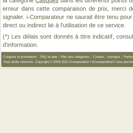
la catégorie
Casques
dans les différents points 
erreur dans cette comparaison de prix, merci 
signaler. i-Comparateur ne saurait être tenu po
direct ou indirect lié à l'utilisation de ce service.
(*) Les délais sont donnés à titre indicatif, cons
d'information.
Coupons et promotions
::
FAQ et aide
::
Plan des catégories
::
Contact
::
A propos
::
Parten
Tous droits réservés. Copyright © 2003-2021 iComparateur / eComparateur® vous perme