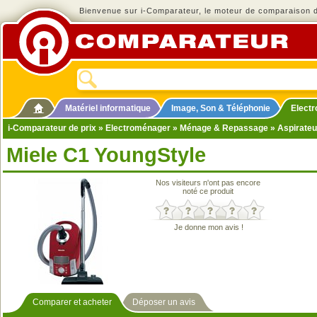
Bienvenue sur i-Comparateur, le moteur de comparaison de
Matériel informatique
Image, Son & Téléphonie
Elect
i-Comparateur de prix
»
Electroménager
»
Ménage & Repassage
»
Aspirateu
Miele C1 YoungStyle
Nos visiteurs n'ont pas encore
noté ce produit
Je donne mon avis !
Comparer et acheter
Déposer un avis