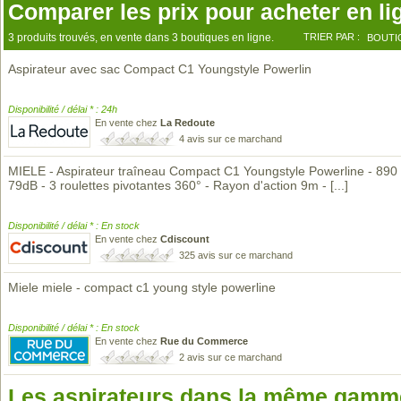
Comparer les prix pour acheter en li
3 produits trouvés, en vente dans 3 boutiques en ligne.
TRIER PAR :
BOUTI
Aspirateur avec sac Compact C1 Youngstyle Powerlin
Disponibilité / délai * : 24h
En vente chez
La Redoute
4 avis sur ce marchand
MIELE - Aspirateur traîneau Compact C1 Youngstyle Powerline - 890
79dB - 3 roulettes pivotantes 360° - Rayon d'action 9m -
[...]
Disponibilité / délai * : En stock
En vente chez
Cdiscount
325 avis sur ce marchand
Miele miele - compact c1 young style powerline
Disponibilité / délai * : En stock
En vente chez
Rue du Commerce
2 avis sur ce marchand
Les aspirateurs dans la même gamme