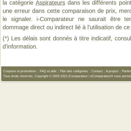
la catégorie
Aspirateurs
dans les différents poin
une erreur dans cette comparaison de prix, mer
le signaler. i-Comparateur ne saurait être t
dommage direct ou indirect lié à l'utilisation de ce
(*) Les délais sont donnés à titre indicatif, cons
d'information.
Coupons et promotions
::
FAQ et aide
::
Plan des catégories
::
Contact
::
A propos
::
Parten
Tous droits réservés. Copyright © 2003-2021 iComparateur / eComparateur® vous perme