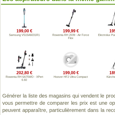
199,00 €
199,99 €
19
Samsung VS15A6031R1
Rowenta RH 2039 - Air Force
Electrolux 
Flex
202,80 €
199,00 €
18
Rowenta RH 6A75WO - XPert
Hoover HF2 Ultra Compact
Kärch
6.60
Générer la liste des magasins qui vendent le pro
vous permettre de comparer les prix est une op
peuvent apparaître, particulièrement dans la re