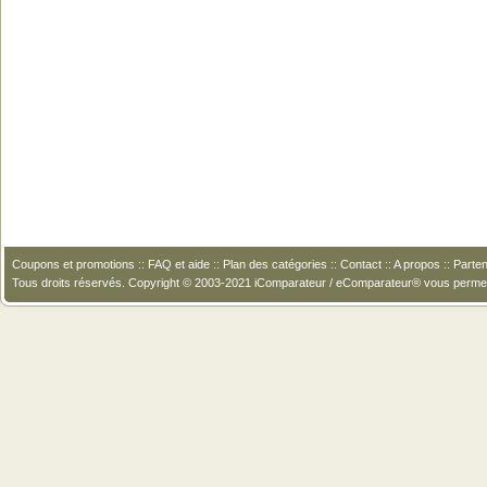
Coupons et promotions
::
FAQ et aide
::
Plan des catégories
::
Contact
::
A propos
::
Parten
Tous droits réservés. Copyright © 2003-2021 iComparateur / eComparateur® vous perme