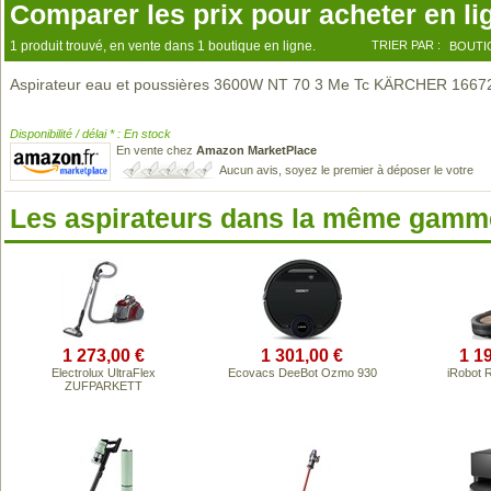
Comparer les prix pour acheter en li
1 produit trouvé, en vente dans 1 boutique en ligne.
TRIER PAR :
BOUTI
Aspirateur eau et poussières 3600W NT 70 3 Me Tc KÄRCHER 1667
Disponibilité / délai * : En stock
En vente chez
Amazon MarketPlace
Aucun avis, soyez le premier à déposer le votre
Les aspirateurs dans la même gamme
1 273,00 €
1 301,00 €
1 1
Electrolux UltraFlex
Ecovacs DeeBot Ozmo 930
iRobot 
ZUFPARKETT