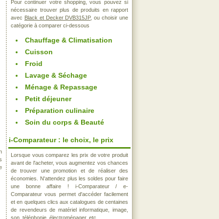
Pour continuer votre shopping, vous pouvez si
nécessaire trouver plus de produits en rapport
avec
Black et Decker DVB315JP
, ou choisir une
catégorie à comparer ci-dessous
Chauffage & Climatisation
Cuisson
Froid
Lavage & Séchage
Ménage & Repassage
Petit déjeuner
Préparation culinaire
Soin du corps & Beauté
i-Comparateur : le choix, le prix
n
Lorsque vous comparez les prix de votre produit
s
avant de l'acheter, vous augmentez vos chances
e
de trouver une promotion et de réaliser des
économies. N'attendez plus les soldes pour faire
une bonne affaire ! i-Comparateur / e-
Comparateur vous permet d'accéder facilement
et en quelques clics aux catalogues de centaines
de revendeurs de matériel informatique, image,
son, téléphonie, électroménager, etc..