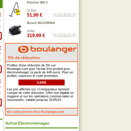
Kärcher WD 2
11 Ref.
€
51,99 €
€
Bosch BGS7MS64
€
4 Ref.
319,99 €
€
€
5% de réduction
€
Profitez d'une réduction de 5% sur
Boulanger.com pour l'achat d'un produit gros
électroménager (à partir de 449 euro). Pour en
profiter, saisissez le code promotion :
€
GAM5
€
Les prix affichés sur i-Comparateur tiennent
compte de cette réduction. Offre non éligible en
€
magasin et sur les opérations commerciales et
nouveautés, valable jusqu'au 31/05/24.
Voir cette promo chez Boulanger.com
Achat Electroménager