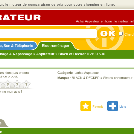
r, le moteur de comparaison de prix pour votre shopping en ligne.
Achat Aspirateur en ligne : le meilleur r
Cherch
e, Son & Téléphonie
Electroménager
nage & Repassage
»
Aspirateur
» Black et Decker DVB315JP
urs n'ont pas encore
Catégorie
:
achat Aspirateur
té ce produit
Marque
:
BLACK & DECKER
»
Site du constructeur
onne mon avis !
Favoris
Liste
s
ne