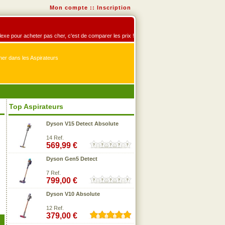
Mon compte
::
Inscription
éflexe pour acheter pas cher, c'est de comparer les prix !
er dans les Aspirateurs
Top Aspirateurs
Dyson V15 Detect Absolute
14 Ref.
569,99 €
Dyson Gen5 Detect
7 Ref.
799,00 €
Dyson V10 Absolute
12 Ref.
379,00 €