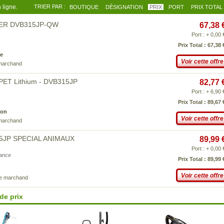
 ligne.
TRIER PAR :
BOUTIQUE
DÉSIGNATION
PRIX
PORT
PRIX TOTAL
CKER DVB315JP-QW
67,38 
Port : + 0,00 
Prix Total : 67,38 
e
Voir cette offre
 marchand
PET Lithium - DVB315JP
82,77 
Port : + 6,90 
Prix Total : 89,67 
son
Voir cette offre
 marchand
315JP SPECIAL ANIMAUX
89,99 
Port : + 0,00 
iance
Prix Total : 89,99 
Voir cette offre
ce marchand
de prix