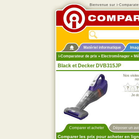
Bienvenue sur i-Comparateu
Matériel informatique
Imag
i-Comparateur de prix
»
Electroménager
»
Mé
Black et Decker DVB315JP
Nos visite
no
Je d
Comparer et acheter
Déposer un avi
Comparer les prix pour acheter en lig