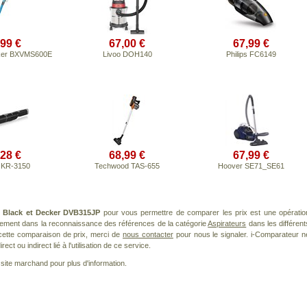
,99 €
67,00 €
67,99 €
cker BXVMS600E
Livoo DOH140
Philips FC6149
,28 €
68,99 €
67,99 €
r KR-3150
Techwood TAS-655
Hoover SE71_SE61
t
Black et Decker DVB315JP
pour vous permettre de comparer les prix est une opératio
èrement dans la reconnaissance des références de la catégorie
Aspirateurs
dans les différent
cette comparaison de prix, merci de
nous contacter
pour nous le signaler. i-Comparateur n
t ou indirect lié à l'utilisation de ce service.
le site marchand pour plus d'information.