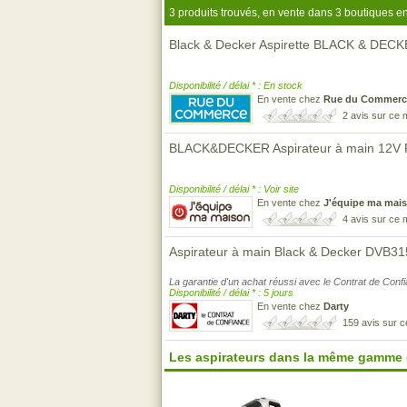
3 produits trouvés, en vente dans 3 boutiques en
Black & Decker Aspirette BLACK & DE
Disponibilité / délai * : En stock
En vente chez
Rue du Commerc
2 avis sur ce
BLACK&DECKER Aspirateur à main 12V 
Disponibilité / délai * : Voir site
En vente chez
J'équipe ma mai
4 avis sur ce
Aspirateur à main Black & Decker DVB
La garantie d'un achat réussi avec le Contrat de Conf
Disponibilité / délai * : 5 jours
En vente chez
Darty
159 avis sur 
Les aspirateurs dans la même gamme 