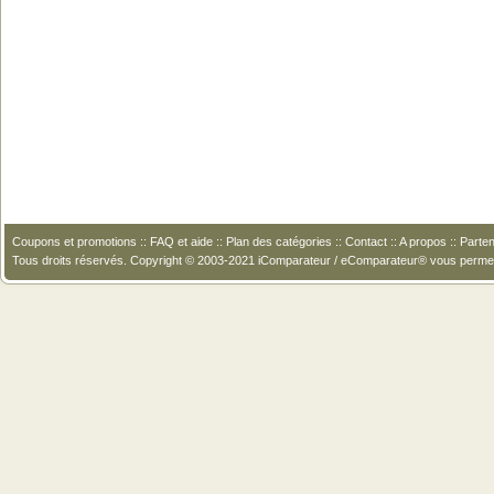
Coupons et promotions
::
FAQ et aide
::
Plan des catégories
::
Contact
::
A propos
::
Parten
Tous droits réservés. Copyright © 2003-2021 iComparateur / eComparateur® vous perme