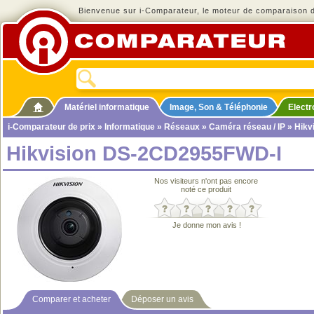
Bienvenue sur i-Comparateur, le moteur de comparaison de
Matériel informatique
Image, Son & Téléphonie
Elect
i-Comparateur de prix
»
Informatique
»
Réseaux
»
Caméra réseau / IP
» Hikv
Hikvision DS-2CD2955FWD-I
Nos visiteurs n'ont pas encore
noté ce produit
Je donne mon avis !
Comparer et acheter
Déposer un avis