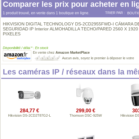
Comparer les prix pour acheter en li
1 produit trouvé, en vente dans 1 boutique en ligne.
TRIER PAR :
BOUTI
HIKVISION DIGITAL TECHNOLOGY DS-2CD2955FWD-I CÁMARA D
SEGURIDAD IP Interior ALMOHADILLA TECHO/PARED 2560 X 1920
PIXELES
Disponibilité / délai * : En stock
En vente chez
Amazon MarketPlace
Aucun avis, soyez le premier à déposer le votre
Les caméras IP / réseaux dans la m
284,77 €
299,00 €
30
Hikvision DS-2CD2T87G2-L
Thomson DSC-925W
Hikvision 