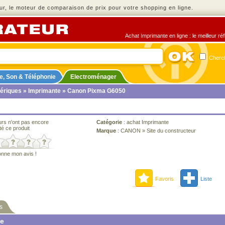
r, le moteur de comparaison de prix pour votre shopping en ligne.
Achat Imprimante en ligne : le meilleur ré
Cherch
e, Son & Téléphonie
Electroménager
ériques
»
Imprimante
» Canon Pixma G6050
urs n'ont pas encore
Catégorie
:
achat Imprimante
té ce produit
Marque
:
CANON
»
Site du constructeur
onne mon avis !
Favoris
Liste
s
ne