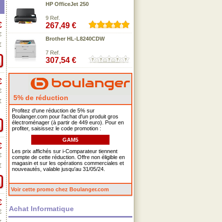
HP OfficeJet 250
9 Ref.
€
267,49 €
€
Brother HL-L8240CDW
€
7 Ref.
307,54 €
€
€
5% de réduction
€
Profitez d'une réduction de 5% sur
Boulanger.com pour l'achat d'un produit gros
électroménager (à partir de 449 euro). Pour en
profiter, saisissez le code promotion :
GAM5
€
Les prix affichés sur i-Comparateur tiennent
€
compte de cette réduction. Offre non éligible en
magasin et sur les opérations commerciales et
€
nouveautés, valable jusqu'au 31/05/24.
Voir cette promo chez Boulanger.com
€
Achat Informatique
€