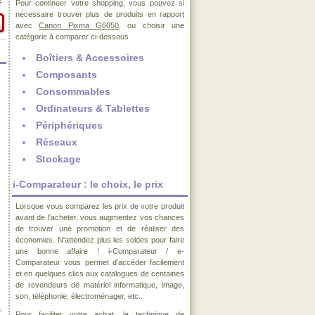
€
Pour continuer votre shopping, vous pouvez si
nécessaire trouver plus de produits en rapport
avec
Canon Pixma G6050
, ou choisir une
catégorie à comparer ci-dessous
Boîtiers & Accessoires
Composants
Consommables
Ordinateurs & Tablettes
Périphériques
Réseaux
Stockage
i-Comparateur : le choix, le prix
Lorsque vous comparez les prix de votre produit
avant de l'acheter, vous augmentez vos chances
de trouver une promotion et de réaliser des
économies. N'attendez plus les soldes pour faire
une bonne affaire ! i-Comparateur / e-
Comparateur vous permet d'accéder facilement
et en quelques clics aux catalogues de centaines
de revendeurs de matériel informatique, image,
son, téléphonie, électroménager, etc..
.
Pour faciliter votre achat, la technique de