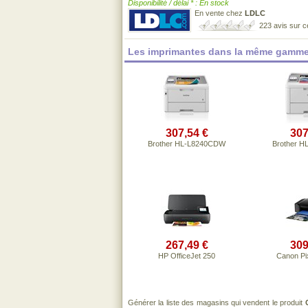
Disponibilité / délai * : En stock
En vente chez
LDLC
223 avis sur 
Les imprimantes dans la même gamme
307,54 €
307
Brother HL-L8240CDW
Brother 
267,49 €
309
HP OfficeJet 250
Canon Pi
Générer la liste des magasins qui vendent le produit