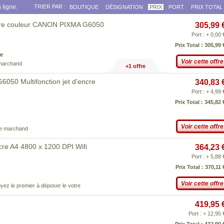
 ligne.
TRIER PAR :
BOUTIQUE
DÉSIGNATION
PRIX
PORT
PRIX TOTAL
encre couleur CANON PIXMA G6050
305,99 
Port : + 0,00 
Prix Total : 305,99 
e
Voir cette offre
 marchand
+1 offre
0 Multifonction jet d'encre
340,83 
Port : + 4,99 
Prix Total : 345,82 
Voir cette offre
ce marchand
e A4 4800 x 1200 DPI Wifi
364,23 
Port : + 5,88 
Prix Total : 370,11 
Voir cette offre
yez le premier à déposer le votre
419,95 
Port : + 12,95 