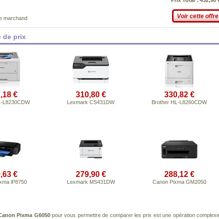
Prix Total : 432,90 
Voir cette offre
ce marchand
 de prix
,18 €
310,80 €
330,82 €
HL-L8230CDW
Lexmark CS431DW
Brother HL-L8260CDW
,63 €
279,90 €
288,12 €
xma iP8750
Lexmark MS431DW
Canon Pixma GM2050
Canon Pixma G6050
pour vous permettre de comparer les prix est une opération complexe