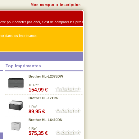
Mon compte
::
Inscription
flexe pour acheter pas cher, c'est de comparer les prix !
er dans les Imprimantes
Top Imprimantes
Brother HL-L2375DW
10 Ref.
154,99 €
Brother HL-1212W
4 Ref.
89,95 €
Brother HL-L6410DN
4 Ref.
575,35 €