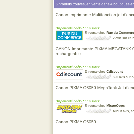
5 produits trouvés, en vente dans 4 boutiques en
Canon Imprimante Multifonction jet d'
Disponibilité / délai * : En stock
En vente chez
Rue du Commerc
2 avis sur ce
CANON Imprimante PIXMA MEGATANK G605
rechargeable
Disponibilité / délai * : En stock
En vente chez
Cdiscount
325 avis sur 
Canon PIXMA G6050 MegaTank Jet d'encr
Disponibilité / délai * : En stock
En vente chez
MisterOops
Aucun avis, so
Canon PIXMA G6050