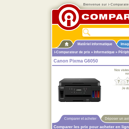
Bienvenue sur i-Comparateu
Matériel informatique
Imag
i-Comparateur de prix
»
Informatique
»
Périph
Canon Pixma G6050
Nos visite
no
Je d
Comparer et acheter
Déposer un avi
Comparer les prix pour acheter en lig