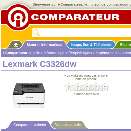
Bienvenue sur i-Comparateur, le moteur de comparaison de
Matériel informatique
Image, Son & Téléphonie
Elect
i-Comparateur de prix
»
Informatique
»
Périphériques
»
Imprimante
» Lexma
Lexmark C3326dw
Nos visiteurs n'ont pas encore
noté ce produit
Je donne mon avis !
Comparer et acheter
Déposer un avis