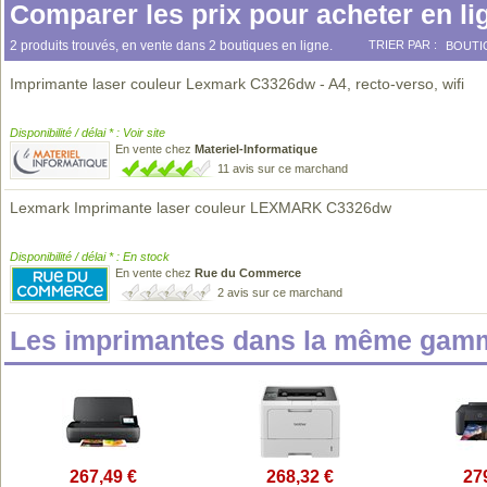
Comparer les prix pour acheter en li
2 produits trouvés, en vente dans 2 boutiques en ligne.
TRIER PAR :
BOUTI
Imprimante laser couleur Lexmark C3326dw - A4, recto-verso, wifi
Disponibilité / délai * : Voir site
En vente chez
Materiel-Informatique
11 avis sur ce marchand
Lexmark Imprimante laser couleur LEXMARK C3326dw
Disponibilité / délai * : En stock
En vente chez
Rue du Commerce
2 avis sur ce marchand
Les imprimantes dans la même gamm
267,49 €
268,32 €
27