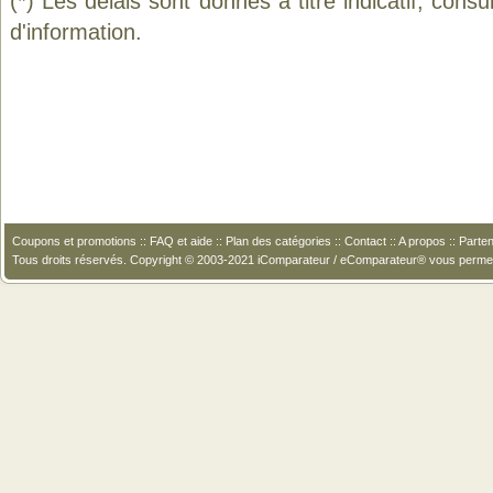
(*) Les délais sont donnés à titre indicatif, cons
d'information.
Coupons et promotions
::
FAQ et aide
::
Plan des catégories
::
Contact
::
A propos
::
Parten
Tous droits réservés. Copyright © 2003-2021 iComparateur / eComparateur® vous perme